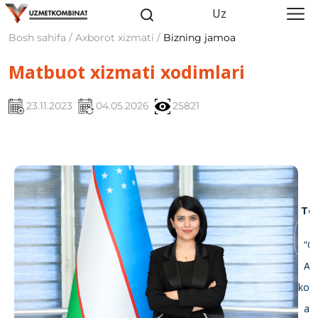
Uz
Bosh sahifa / Axborot xizmati /
Bizning jamoa
Matbuot xizmati xodimlari
23.11.2023
04.05.2026
25821
To‘
“O‘
Axbo
kotib
axbo