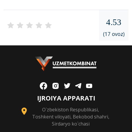
4.53
(17 ovoz)
IJROIYA APPARATI
O`zbekiston Respublikasi,
Toshkent viloyati, Bekobod shahri,
Sirdaryo ko`chasi