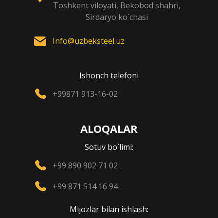
Toshkent viloyati, Bekobod shahri,
Sirdaryo ko`chasi
Info@uzbeksteel.uz
Ishonch telefoni
+99871 913-16-02
ALOQALAR
Sotuv bo`limi:
+99 890 902 71 02
+99 871 514 16 94
Mijozlar bilan ishlash: