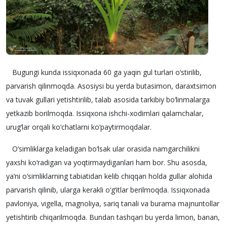
Bugungi kunda issiqxonada 60 ga yaqin gul turlari o‘stirilib,
parvarish qilinmoqda. Asosiysi bu yerda butasimon, daraxtsimon
va tuvak gullari yetishtirilib, talab asosida tarkibiy bo‘linmalarga
yetkazib borilmoqda. Issiqxona ishchi-xodimlari qalamchalar,
urug‘lar orqali ko‘chatlarni ko‘paytirmoqdalar.
O‘simliklarga keladigan bo‘lsak ular orasida namgarchilikni
yaxshi ko‘radigan va yoqtirmaydiganlari ham bor. Shu asosda,
ya’ni o‘simliklarning tabiatidan kelib chiqqan holda gullar alohida
parvarish qilinib, ularga kerakli o‘g‘itlar berilmoqda. Issiqxonada
pavloniya, vigella, magnoliya, sariq tanali va burama majnuntollar
yetishtirib chiqarilmoqda. Bundan tashqari bu yerda limon, banan,