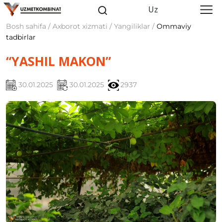
Uz
Bosh sahifa / Axborot xizmati / Yangiliklar /
Ommaviy
tadbirlar
“YASHIL MAKON”
30.01.2025
30.01.2025
2937