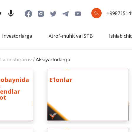
+99871514
Investorlarga
Atrof-muhit va ISTB
Ishlab chi
ativ boshqaruv /
Aksiyadorlarga
 mobaynida
Eʼlonlar
a
dendlar
ot