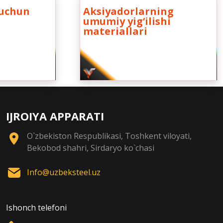
 uchun
Аksiyadorlarning
umumiy yig‘ilishi
materiallari
IJROIYA APPARATI
O`zbekiston Respublikasi, Toshkent viloyati,
Bekobod shahri, Sirdaryo ko`chasi
Info@uzbeksteel.uz
Ishonch telefoni