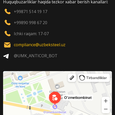
Huquqbuzarliklar haqida tezkor xabar berish kanallari:
+99871 514 19 17
+99890 998 67 20
Ichki raqam: 17-07
compliance@uzbeksteel.uz
@UMK_ANTICOR_BOT