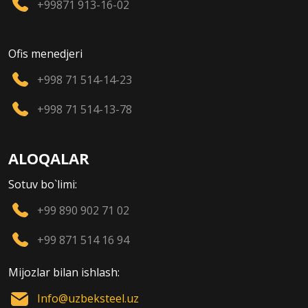
+99871 913-16-02
Ofis menedjeri
+998 71 514-14-23
+998 71 514-13-78
ALOQALAR
Sotuv bo`limi:
+99 890 902 71 02
+99 871 514 16 94
Mijozlar bilan ishlash:
Info@uzbeksteel.uz