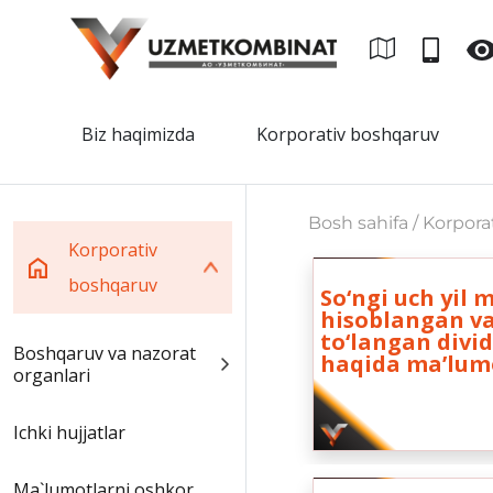
Biz haqimizda
Korporativ boshqaruv
Bosh sahifa / Korpor
Korporativ
boshqaruv
So‘ngi uch yil
hisoblangan v
to‘langan divi
Boshqaruv va nazorat
haqida maʼlum
organlari
Ichki hujjatlar
Ma`lumotlarni oshkor