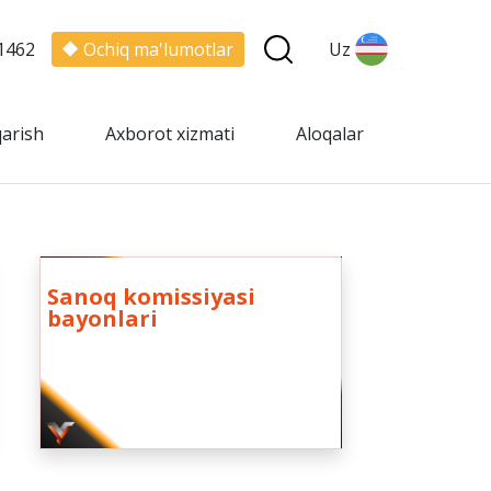
1462
Ochiq ma'lumotlar
Uz
qarish
Axborot xizmati
Aloqalar
Sanoq komissiyasi
bayonlari