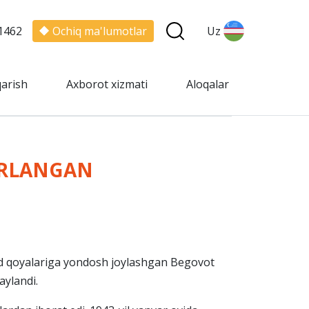
1462
Ochiq ma'lumotlar
Uz
qarish
Axborot xizmati
Aloqalar
ORLANGAN
rhod qoyalariga yondosh joylashgan Begovot
aylandi.