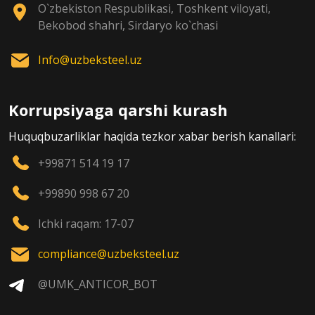
O`zbekiston Respublikasi, Toshkent viloyati,
Bekobod shahri, Sirdaryo ko`chasi
Info@uzbeksteel.uz
Korrupsiyaga qarshi kurash
Huquqbuzarliklar haqida tezkor xabar berish kanallari:
+99871 514 19 17
+99890 998 67 20
Ichki raqam: 17-07
compliance@uzbeksteel.uz
@UMK_ANTICOR_BOT