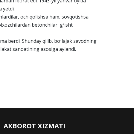
lardan iborat edi. 1943-yil yanvar oyida
 yetdi.
shlardilar, och qolishsa ham, sovqotishsa
olxozchilardan betonchilar, gʻisht
ma berdi. Shunday qilib, boʻlajak zavodning
mlakat sanoatining asosiga aylandi.
AXBOROT XIZMATI