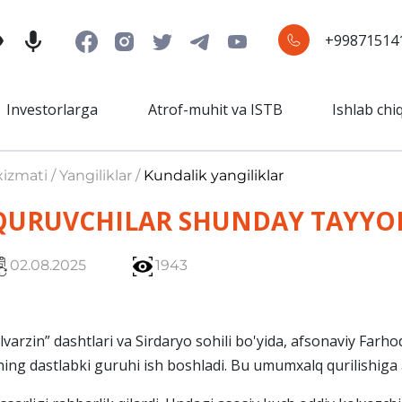
+99871514
Investorlarga
Atrof-muhit va ISTB
Ishlab chi
izmati / Yangiliklar /
Kundalik yangiliklar
 QURUVCHILAR SHUNDAY TAYY
02.08.2025
1943
lvarzin” dashtlari va Sirdaryo sohili bo'yida, afsonaviy Fa
ning dastlabki guruhi ish boshladi. Bu umumxalq qurilishiga 