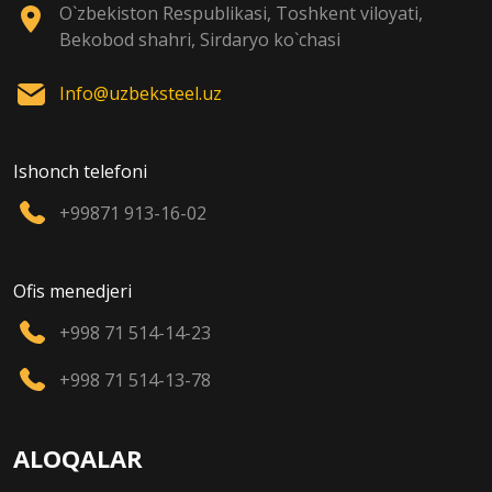
O`zbekiston Respublikasi, Toshkent viloyati,
Bekobod shahri, Sirdaryo ko`chasi
Info@uzbeksteel.uz
Ishonch telefoni
+99871 913-16-02
Ofis menedjeri
+998 71 514-14-23
+998 71 514-13-78
ALOQALAR