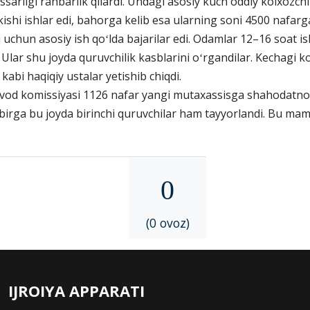
sarligi rahbarlik qilardi. Undagi asosiy kuch oddiy kolxozchi
kishi ishlar edi, bahorga kelib esa ularning soni 4500 nafarga
i uchun asosiy ish qoʻlda bajarilar edi. Odamlar 12–16 soat i
 Ular shu joyda quruvchilik kasblarini oʻrgandilar. Kechagi k
 kabi haqiqiy ustalar yetishib chiqdi.
zavod komissiyasi 1126 nafar yangi mutaxassisga shahodatno
n birga bu joyda birinchi quruvchilar ham tayyorlandi. Bu ma
0
(0 ovoz)
IJROIYA APPARATI