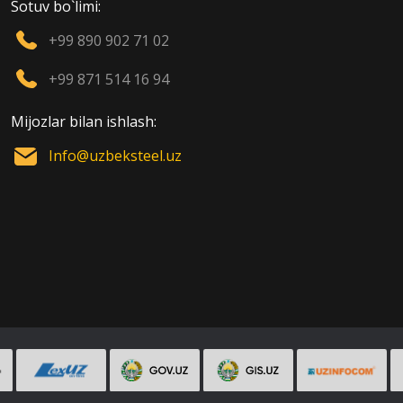
Sotuv bo`limi:
+99 890 902 71 02
+99 871 514 16 94
Mijozlar bilan ishlash:
Info@uzbeksteel.uz