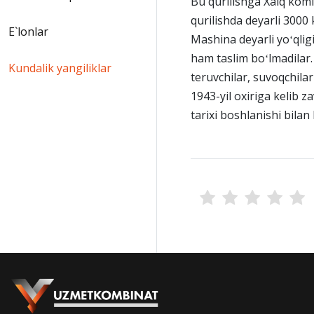
Bu qurilishga Xalq komis
qurilishda deyarli 3000 
E`lonlar
Mashina deyarli yoʻqlig
ham taslim boʻlmadilar.
Kundalik yangiliklar
teruvchilar, suvoqchilar
1943-yil oxiriga kelib 
tarixi boshlanishi bila