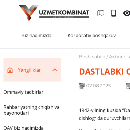
Biz haqimizda
Korporativ boshqaruv
Bosh sahifa / Axborot x
DASTLABKI
Yangiliklar
02.08.2025
Ommaviy tadbirlar
Rahbariyatning chiqish va
1942-yilning kuzida “Da
bayonotlari
qishlogʻida quruvchilar
OAV biz haqimizda