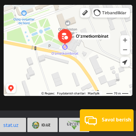
Savol berish
stat.uz