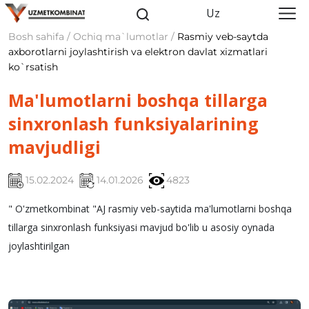
Uz
Bosh sahifa / Ochiq ma`lumotlar /
Rasmiy veb-saytda
axborotlarni joylashtirish va elektron davlat xizmatlari
ko`rsatish
Ma'lumotlarni boshqa tillarga
sinxronlash funksiyalarining
mavjudligi
15.02.2024
14.01.2026
4823
" O'zmetkombinat "AJ rasmiy veb-saytida ma'lumotlarni boshqa
tillarga sinxronlash funksiyasi mavjud bo'lib u asosiy oynada
joylashtirilgan