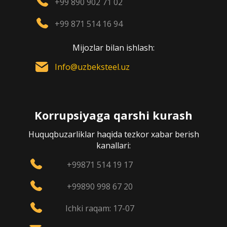
+99 890 902 71 02
+99 871 514 16 94
Mijozlar bilan ishlash:
Info@uzbeksteel.uz
Korrupsiyaga qarshi kurash
Huquqbuzarliklar haqida tezkor xabar berish
kanallari:
+99871 514 19 17
+99890 998 67 20
Ichki raqam: 17-07