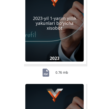
2023-yil 1-yarim yillik
yakunlari bo'yicha
xisobot
2023
0.76 mb