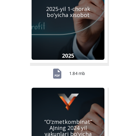
2025-yil 1-chorak
bo'yicha xisobot
2025
1.84 mb
“O‘zmetkombinat”
AJning 2024 yil
yakunlari bo'yicha