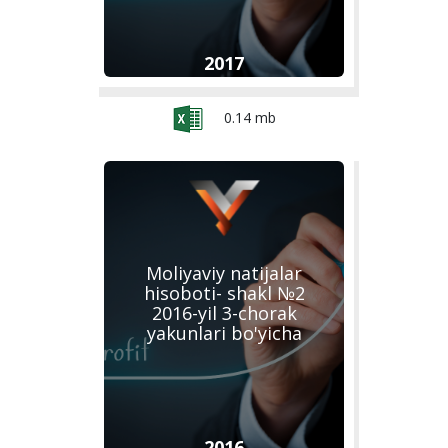
2017
0.14 mb
Moliyaviy natijalar
hisoboti- shakl №2
2016-yil 3-chorak
yakunlari bo'yicha
2016