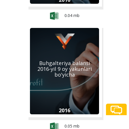
0.04 mb
Buhgalteriya balansi
2016-yil 9 oy yakunlari
bo'yicha
2016
0.05 mb