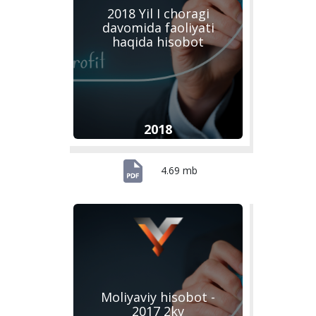
2018 Yil I choragi
davomida faoliyati
haqida hisobot
2018
4.69 mb
Moliyaviy hisobot -
2017 2kv