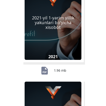
2021-yil 1-yarim yillik
yakunlari bo'yicha
xisobot
2021
1.96 mb