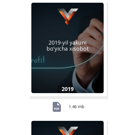
2019-yil yakuni
bo'yicha xisobot
2019
1.46 mb