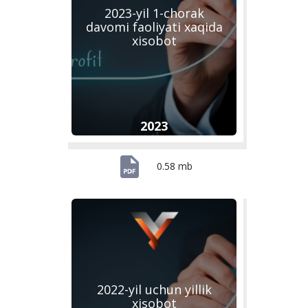
2023-yil 1-chorak
davomi faoliyati xaqida
xisobot
2023
0.58 mb
2022-yil uchun yillik
xisobot