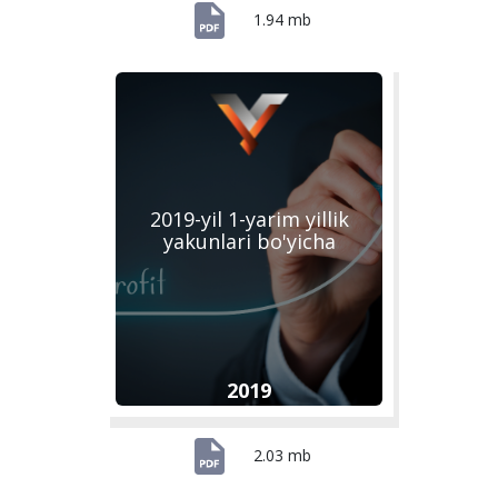
1.94 mb
2019-yil 1-yarim yillik
yakunlari bo'yicha
2019
2.03 mb