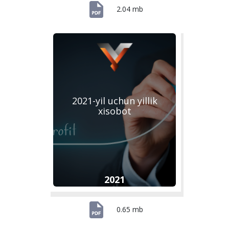
2.04 mb
2021-yil uchun yillik
xisobot
2021
0.65 mb