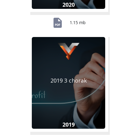
2020
1.15 mb
2019 3 chorak
2019