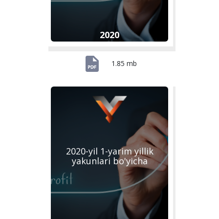
2020
1.85 mb
2020-yil 1-yarim yillik
yakunlari bo'yicha