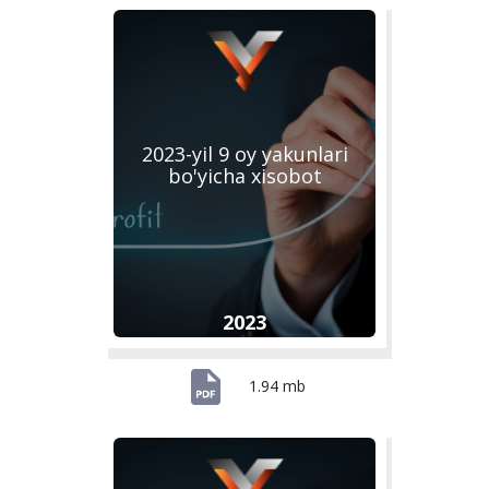
2023-yil 9 oy yakunlari
bo'yicha xisobot
2023
1.94 mb