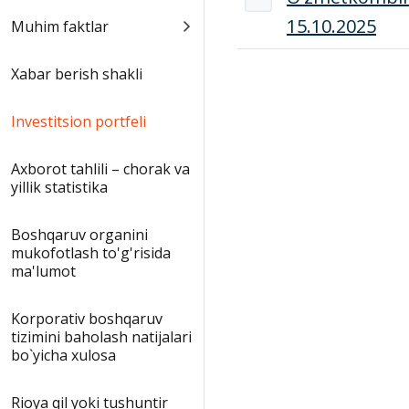
15.10.2025
Muhim faktlar
Xabar berish shakli
Investitsion portfeli
Аxborot tahlili – chorak va
yillik statistika
Boshqaruv organini
mukofotlash to'g'risida
ma'lumot
Korporativ boshqaruv
tizimini baholash natijalari
bo`yicha xulosa
Rioya qil yoki tushuntir