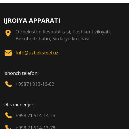
IJROIYA APPARATI
O`zbekiston Respublikasi, Toshkent viloyati,
Bekobod shahri, Sirdaryo ko`chasi
Info@uzbeksteel.uz
Ishonch telefoni
+99871 913-16-02
Ofis menedjeri
+998 71 514-14-23
+998 71 514-13-78