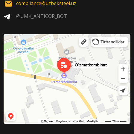
compliance@uzbeksteel.uz
@UMK_ANTICOR_BOT