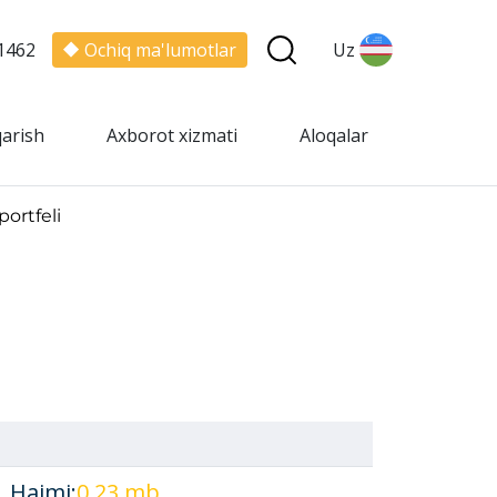
1462
Ochiq ma'lumotlar
Uz
qarish
Axborot xizmati
Aloqalar
portfeli
, Hajmi:
0.23 mb