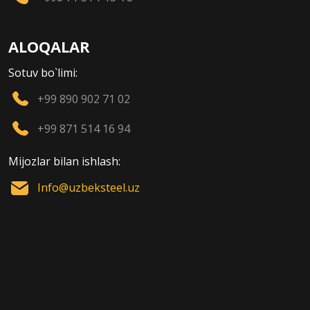
ALOQALAR
Sotuv bo`limi:
+99 890 902 71 02
+99 871 514 16 94
Mijozlar bilan ishlash:
Info@uzbeksteel.uz