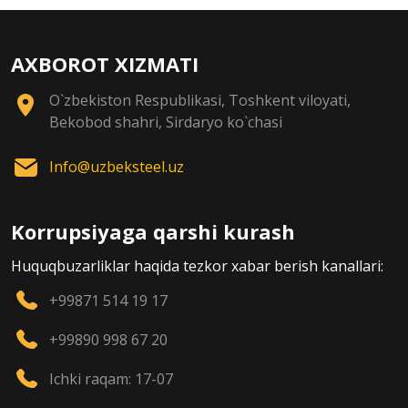
AXBOROT XIZMATI
O`zbekiston Respublikasi, Toshkent viloyati,
Bekobod shahri, Sirdaryo ko`chasi
Info@uzbeksteel.uz
Korrupsiyaga qarshi kurash
Huquqbuzarliklar haqida tezkor xabar berish kanallari:
+99871 514 19 17
+99890 998 67 20
Ichki raqam: 17-07