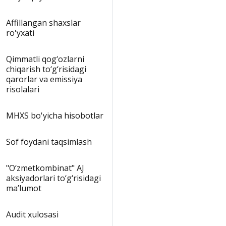
Affillangan shaxslar
ro'yxati
Qimmatli qog‘ozlarni
chiqarish to‘g‘risidagi
qarorlar va emissiya
risolalari
MHXS bo'yicha hisobotlar
Sof foydani taqsimlash
"O‘zmetkombinat" AJ
aksiyadorlari to‘g‘risidagi
ma’lumot
Audit xulosasi