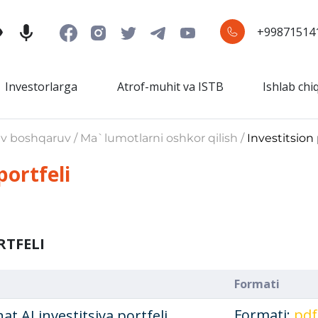
+99871514
Investorlarga
Atrof-muhit va ISTB
Ishlab chi
iv boshqaruv / Ma`lumotlarni oshkor qilish /
Investitsion 
portfeli
RTFELI
Formati
Formati:
.pdf
 AJ investitsiya portfeli