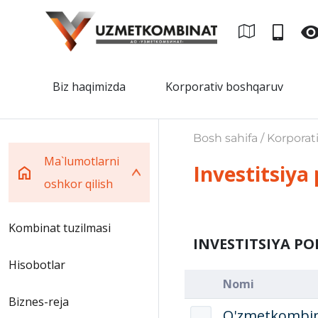
Biz haqimizda
Korporativ boshqaruv
Bosh sahifa / Korporat
Ma`lumotlarni
Investitsiya 
oshkor qilish
Kombinat tuzilmasi
INVESTITSIYA PO
Hisobotlar
Nomi
Biznes-reja
O'zmetkombinat