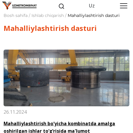
Uz
Bosh sahifa / Ishlab chiqarish /
Mahalliylashtirish dasturi
Mahalliylashtirish dasturi
26.11.2024
Mahalliylashtirish bo‘yicha kombinatda amalga
oshirilgan ishlar to‘g‘risida ma'lumot