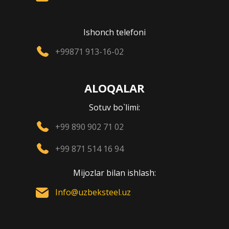
Ishonch telefoni
+99871 913-16-02
ALOQALAR
Sotuv bo`limi:
+99 890 902 71 02
+99 871 514 16 94
Mijozlar bilan ishlash:
Info@uzbeksteel.uz