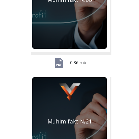
0.36 mb
Muhim fakt №21