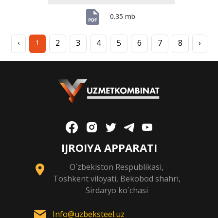
0.35 mb
2
3
4
5
6
7
8
›
‹
1
IJROIYA APPARATI
O`zbekiston Respublikasi,
Toshkent viloyati, Bekobod shahri,
Sirdaryo ko`chasi
Info@uzbeksteel.uz