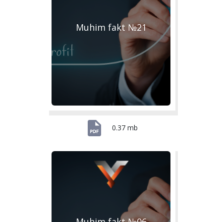
Muhim fakt №21
0.37 mb
Muhim fakt №06