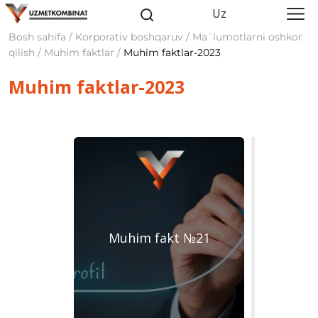
Uz
Bosh sahifa / Korporativ boshqaruv / Ma`lumotlarni oshkor
qilish / Muhim faktlar /
Muhim faktlar-2023
Muhim faktlar-2023
Muhim fakt №21