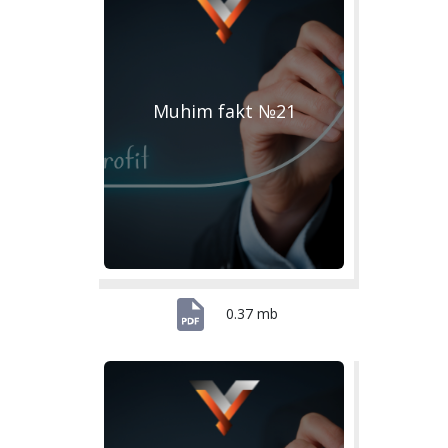
Muhim fakt №21
0.37 mb