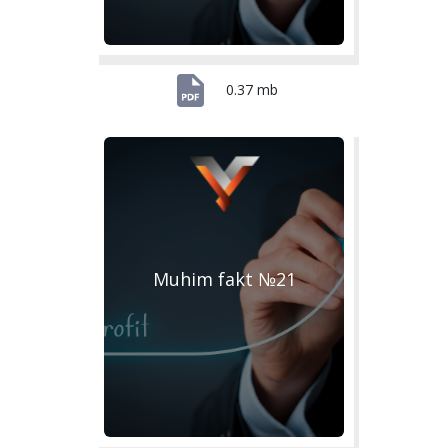
0.37 mb
Muhim fakt №21