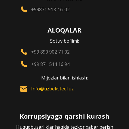
+99871 913-16-02
ALOQALAR
Sotuv bo`limi:
+99 890 902 71 02
+99 871 514 16 94
Mijozlar bilan ishlash:
Info@uzbeksteel.uz
Korrupsiyaga qarshi kurash
Huquqbuzarliklar haqida tezkor xabar berish