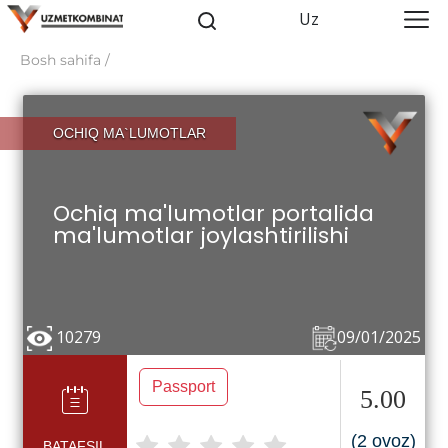
Uz
Bosh sahifa /
OCHIQ MA`LUMOTLAR
Ochiq ma'lumotlar portalida
ma'lumotlar joylashtirilishi
10279
09/01/2025
Passport
5.00
(2 ovoz)
BATAFSIL