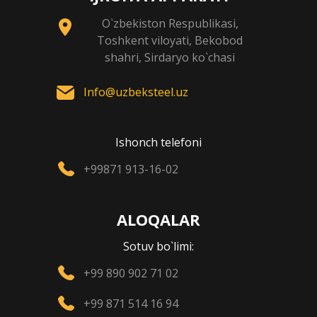
O`zbekiston Respublikasi,
Toshkent viloyati, Bekobod
shahri, Sirdaryo ko`chasi
Info@uzbeksteel.uz
Ishonch telefoni
+99871 913-16-02
ALOQALAR
Sotuv bo`limi:
+99 890 902 71 02
+99 871 514 16 94