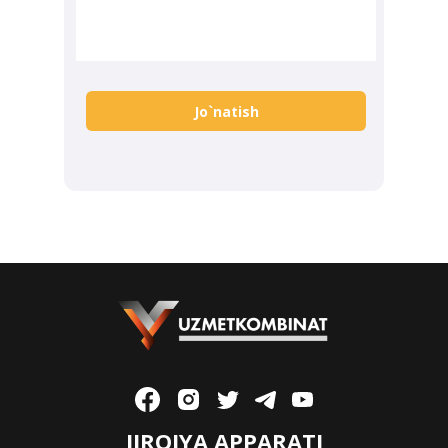
Jo`natish
IJROIYA APPARATI