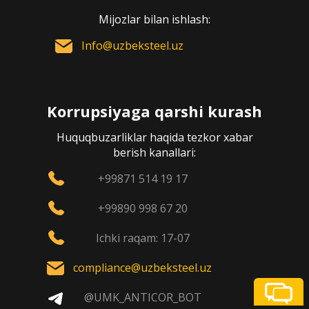
Mijozlar bilan ishlash:
Info@uzbeksteel.uz
Korrupsiyaga qarshi kurash
Huquqbuzarliklar haqida tezkor xabar
berish kanallari:
+99871 514 19 17
+99890 998 67 20
Ichki raqam: 17-07
compliance@uzbeksteel.uz
@UMK_ANTICOR_BOT