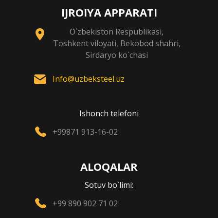
IJROIYA APPARATI
O`zbekiston Respublikasi,
Toshkent viloyati, Bekobod shahri,
Sirdaryo ko`chasi
Info@uzbeksteel.uz
Ishonch telefoni
+99871 913-16-02
ALOQALAR
Sotuv bo`limi:
+99 890 902 71 02