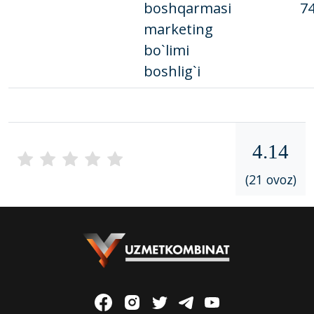
boshqarmasi
7
marketing
bo`limi
boshlig`i
4.14
(21 ovoz)