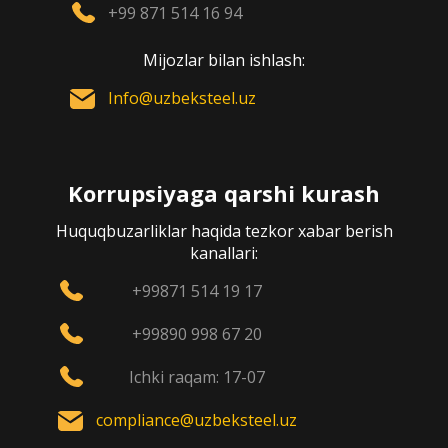
+99 871 514 16 94
Mijozlar bilan ishlash:
Info@uzbeksteel.uz
Korrupsiyaga qarshi kurash
Huquqbuzarliklar haqida tezkor xabar berish
kanallari:
+99871 514 19 17
+99890 998 67 20
Ichki raqam: 17-07
compliance@uzbeksteel.uz