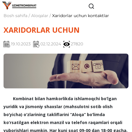
Bosh sahifa / Aloqalar /
Xaridorlar uchun kontaktlar
XARIDORLAR UCHUN
19.10.2023
02.12.2024
27820
Kombinat bilan hamkorlikda ishlamoqchi bo’lgan
yuridik va jismoniy shaxslar (mahsulotni sotib olish
bo’yicha) o’zlarining takliflarini “Aloqa” bo’limda
ko’rsatilgan elеktron manzil va tеlеfon raqamlari orqali
yuborishlari mumkin. Har kuni soat 09-00 dan 18-00 gacha,