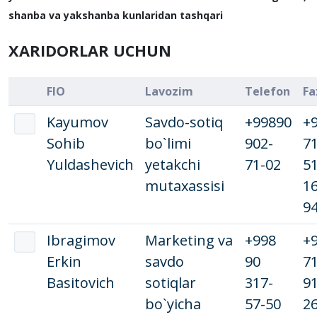
shanba va yakshanba kunlaridan tashqari
XARIDORLAR UCHUN
FIO
Lavozim
Telefon
Fa
Kayumov
Savdo-sotiq
+99890
+
Sohib
bo`limi
902-
7
Yuldashevich
yetakchi
71-02
51
mutaxassisi
16
9
Ibragimov
Marketing va
+998
+
Erkin
savdo
90
7
Basitovich
sotiqlar
317-
91
bo`yicha
57-50
26