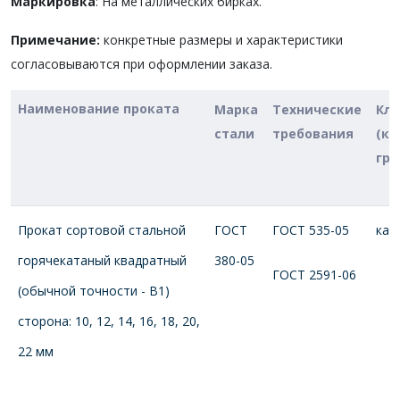
Маркировка
: На металлических бирках.
Примечание:
конкретные размеры и характеристики
согласовываются при оформлении заказа.
Наименование проката
Марка
Технические
Кла
стали
требования
(ка
гру
Прокат сортовой стальной
ГОСТ
ГОСТ 535-05
кат
горячекатаный квадратный
380-05
ГОСТ 2591-06
(обычной точности - В1)
сторона: 10, 12, 14, 16, 18, 20,
22 мм