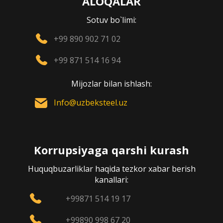
ALOQALAR
Sotuv bo`limi:
+99 890 902 71 02
+99 871 514 16 94
Mijozlar bilan ishlash:
Info@uzbeksteel.uz
Korrupsiyaga qarshi kurash
Huquqbuzarliklar haqida tezkor xabar berish
kanallari:
+99871 514 19 17
+99890 998 67 20