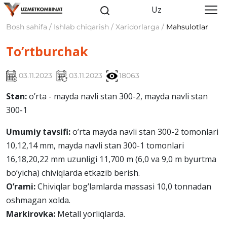
Uz
Bosh sahifa / Ishlab chiqarish / Xaridorlarga /
Mahsulotlar
To’rtburchak
03.11.2023
03.11.2023
18063
Stan:
o’rta - mayda navli stan 300-2, mayda navli stan
300-1
Umumiy tavsifi:
o’rta mayda navli stan 300-2 tomonlari
10,12,14 mm, mayda navli stan 300-1 tomonlari
16,18,20,22 mm uzunligi 11,700 m (6,0 va 9,0 m byurtma
bo’yicha) chiviqlarda еtkazib bеrish.
O’rami:
Chiviqlar bog’lamlarda massasi 10,0 tonnadan
oshmagan xolda.
Markirovka:
Mеtall yorliqlarda.