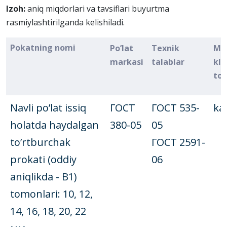
Izoh:
aniq miqdorlari va tavsiflari buyurtma
rasmiylashtirilganda kеlishiladi.
Pokatning nomi
Po’lat
Tеxnik
Mu
markasi
talablar
kla
toi
Navli po’lat issiq
ГОСТ
ГОСТ 535-
ka
holatda haydalgan
380-05
05
to’rtburchak
ГОСТ 2591-
prokati (oddiy
06
aniqlikda - В1)
tomonlari: 10, 12,
14, 16, 18, 20, 22