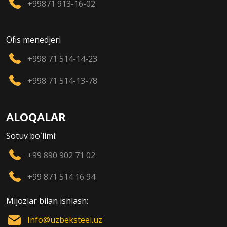
+99871 913-16-02
Ofis menedjeri
+998 71 514-14-23
+998 71 514-13-78
ALOQALAR
Sotuv bo`limi:
+99 890 902 71 02
+99 871 514 16 94
Mijozlar bilan ishlash:
Info@uzbeksteel.uz