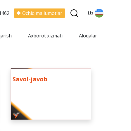
1462
Ochiq ma'lumotlar
Uz
qarish
Axborot xizmati
Aloqalar
Savol-javob