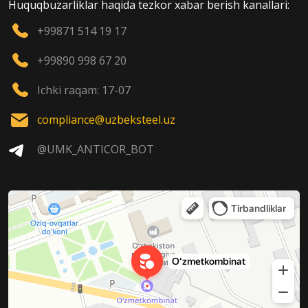
Huquqbuzarliklar haqida tezkor xabar berish kanallari:
+99871 514 19 17
+99890 998 67 20
Ichki raqam: 17-07
compliance@uzbeksteel.uz
@UMK_ANTICOR_BOT