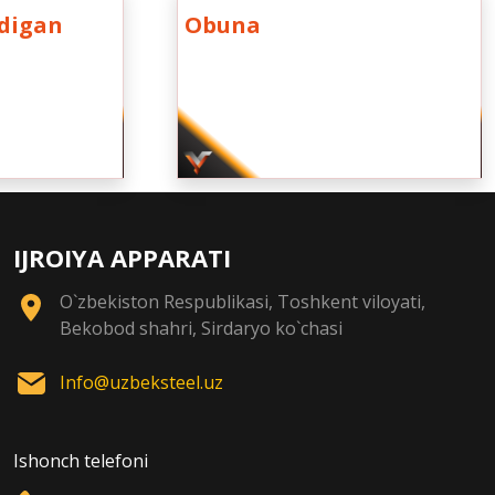
adigan
Obuna
IJROIYA APPARATI
O`zbekiston Respublikasi, Toshkent viloyati,
Bekobod shahri, Sirdaryo ko`chasi
Info@uzbeksteel.uz
Ishonch telefoni