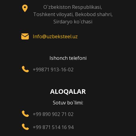
O`zbekiston Respublikasi,
Toshkent viloyati, Bekobod shahri,
Sirdaryo ko`chasi
Info@uzbeksteel.uz
Ishonch telefoni
+99871 913-16-02
ALOQALAR
Sotuv bo`limi:
+99 890 902 71 02
+99 871 514 16 94