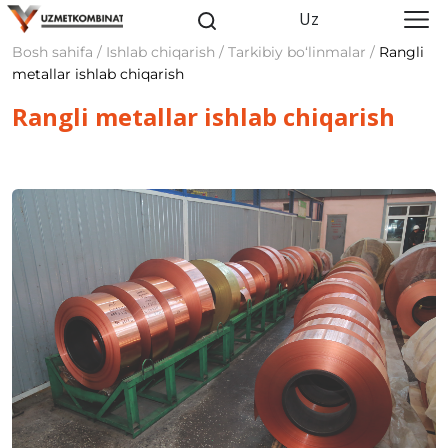
Uz
Bosh sahifa / Ishlab chiqarish / Tarkibiy bo‘linmalar /
Rangli
metallar ishlab chiqarish
Rangli metallar ishlab chiqarish