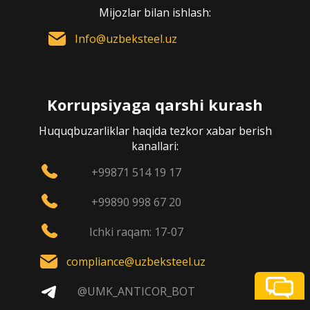
Mijozlar bilan ishlash:
Info@uzbeksteel.uz
Korrupsiyaga qarshi kurash
Huquqbuzarliklar haqida tezkor xabar berish
kanallari:
+99871 514 19 17
+99890 998 67 20
Ichki raqam: 17-07
compliance@uzbeksteel.uz
@UMK_ANTICOR_BOT