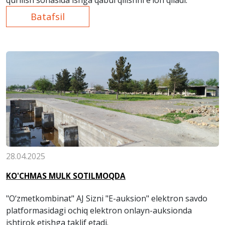
qurilish sohasida ishga qabul qilishni e’lon qiladi.
Batafsil
28.04.2025
KO'CHMAS MULK SOTILMOQDA
"O‘zmetkombinat" AJ Sizni "E-auksion" elektron savdo
platformasidagi ochiq elektron onlayn-auksionda
ishtirok etishga taklif etadi.