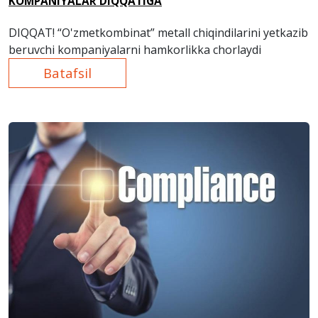
KOMPANIYALAR DIQQATIGA
DIQQAT! “O'zmetkombinat” metall chiqindilarini yetkazib
beruvchi kompaniyalarni hamkorlikka chorlaydi
Batafsil