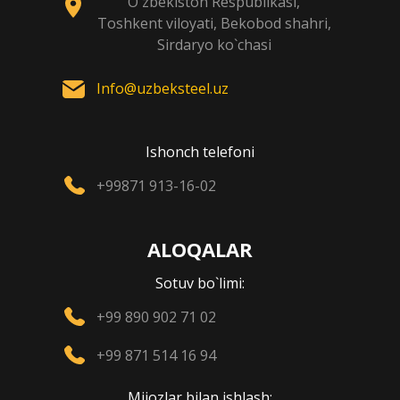
O`zbekiston Respublikasi,
Toshkent viloyati, Bekobod shahri,
Sirdaryo ko`chasi
Info@uzbeksteel.uz
Ishonch telefoni
+99871 913-16-02
ALOQALAR
Sotuv bo`limi:
+99 890 902 71 02
+99 871 514 16 94
Mijozlar bilan ishlash: