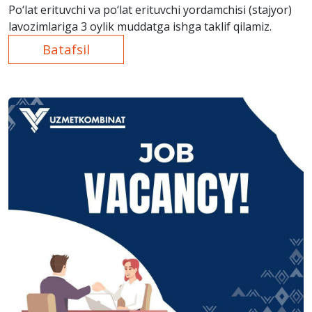
Po‘lat erituvchi va po‘lat erituvchi yordamchisi (stajyor)
lavozimlariga 3 oylik muddatga ishga taklif qilamiz.
Batafsil