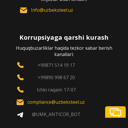
Info@uzbeksteel.uz
Korrupsiyaga qarshi kurash
Huquqbuzarliklar haqida tezkor xabar berish
kanallari:
+99871 514 19 17
+99890 998 67 20
Ichki raqam: 17-07
compliance@uzbeksteel.uz
@UMK_ANTICOR_BOT