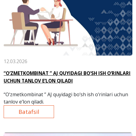
12.03.2026
“O‘ZMETKOMBINAT ” AJ QUYIDAGI BO‘SH ISH O‘RINLARI
UCHUN TANLOV E’LON QILADI
“O‘zmetkombinat ” AJ quyidagi bo‘sh ish o‘rinlari uchun
tanlov e’lon qiladi.
Batafsil