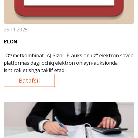
25.11.2025
E’LON
"O‘zmetkombinat" AJ Sizni "E-auksion.uz" elektron savdo
platformasidagi ochiq elektron onlayn-auksionda
ishtirok etishga taklif etadi!
Batafsil