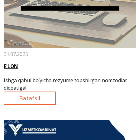
31.07.2025
E'LON
Ishga qabul bo‘yicha rezyume topshirgan nomzodlar
diqqatiga!
Batafsil