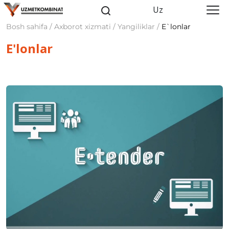
Uz
Bosh sahifa / Axborot xizmati / Yangiliklar /
E`lonlar
E'lonlar