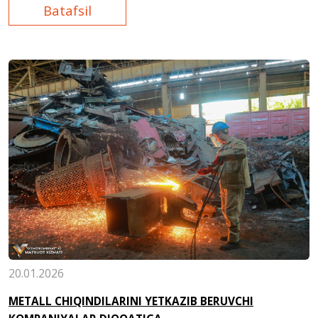
saroyida o‘tkaziladi.
Batafsil
20.01.2026
METALL CHIQINDILARINI YETKAZIB BERUVCHI