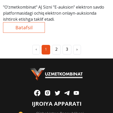
"O‘zmetkombinat" AJ Sizni "E-auksion" elektron savdo
platformasidagi ochiq elektron onlayn-auksionda
ishtirok etishga taklif etadi.
Batafsil
2
3
›
‹
1
IJROIYA APPARATI