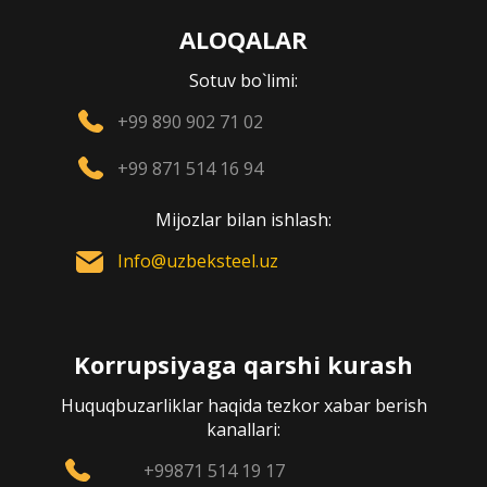
ALOQALAR
Sotuv bo`limi:
+99 890 902 71 02
+99 871 514 16 94
Mijozlar bilan ishlash:
Info@uzbeksteel.uz
Korrupsiyaga qarshi kurash
Huquqbuzarliklar haqida tezkor xabar berish
kanallari:
+99871 514 19 17