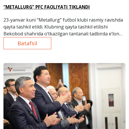
“METALLURG” PFC FAOLIYATI TIKLANDI
23-yanvar kuni “Metallurg” futbol klubi rasmiy ravishda
qayta tashkil etildi. Klubning qayta tashkil etilishi
Bekobod shahrida o‘tkazilgan tantanali tadbirda e’lon
qilindi.
Batafsil