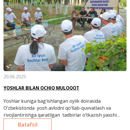
20.06.2025
YOSHLAR BILAN OCHIQ MULOQOT
Yoshlar kuniga bag‘ishlangan oylik doirasida
O‘zbekistonda yosh avlodni qo‘llab-quvvatlash va
rivojlantirishga qaratilgan tadbirlar o‘tkazish yaxshi
an’anaga aylangan.
Batafsil