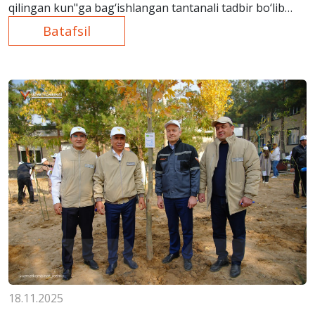
qilingan kun"ga bag‘ishlangan tantanali tadbir bo‘lib
o‘tdi.
Batafsil
18.11.2025