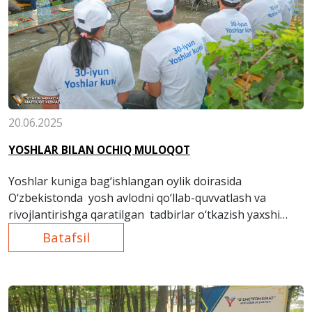
20.06.2025
YOSHLAR BILAN OCHIQ MULOQOT
Yoshlar kuniga bag‘ishlangan oylik doirasida
O‘zbekistonda yosh avlodni qo‘llab-quvvatlash va
rivojlantirishga qaratilgan tadbirlar o‘tkazish yaxshi
an’anaga aylangan.
Batafsil