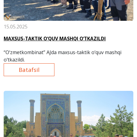
15.05.2025
MAXSUS-TAKTIK O‘QUV MASHQI O‘TKAZILDI
“O‘zmetkombinat” AJda maxsus-taktik o‘quv mashqi
o‘tkazildi.
Batafsil