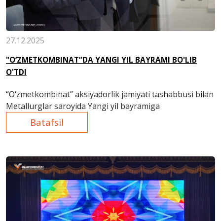
27.12.2025
"O‘ZMETKOMBINAT”DA YANGI YIL BAYRAMI BO'LIB
O'TDI
“O‘zmetkombinat” aksiyadorlik jamiyati tashabbusi bilan
Metallurglar saroyida Yangi yil bayramiga
Batafsil