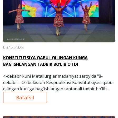
06.12.2025
KONSTITUTSIYA QABUL QILINGAN KUNGA
BAG‘ISHLANGAN TADBIR BO‘LIB O‘TDI
4-dekabr kuni Metallurglar madaniyat saroyida "8-
dekabr – O‘zbekiston Respublikasi Konstitutsiyasi qabul
qilingan kun"ga bag‘ishlangan tantanali tadbir bo‘lib
o‘tdi.
Batafsil