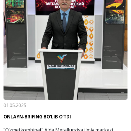
01.05.2025
ONLAYN-BRIFING BO‘LIB O‘TDI
"O‘zmetkombinat" AJda Metallurgiya ilmiy markazi