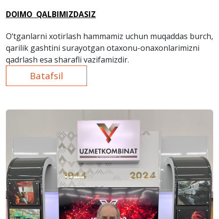
DOIMO QALBIMIZDASIZ
O‘tganlarni xotirlash hammamiz uchun muqaddas burch,
qarilik gashtini surayotgan otaxonu-onaxonlarimizni
qadrlash esa sharafli vazifamizdir.
Batafsil