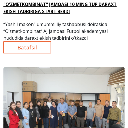
"O'ZMETKOMBINAT" JAMOASI 10 MING TUP DARAXT
EKISH TADBIRIGA START BERDI
“Yashil makon” umummilliy tashabbusi doirasida
“O‘zmetkombinat” AJ jamoasi Futbol akademiyasi
hududida daraxt ekish tadbirini o‘tkazdi.
Batafsil