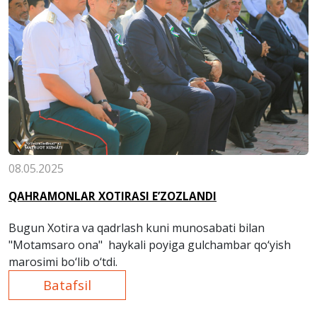
08.05.2025
QAHRAMONLAR XOTIRASI E’ZOZLANDI
Bugun Xotira va qadrlash kuni munosabati bilan
"Motamsaro ona" haykali poyiga gulchambar qo‘yish
marosimi bo‘lib o‘tdi.
Batafsil