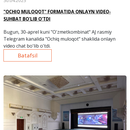
30.04.2025
"OCHIQ MULOQOT" FORMATIDA ONLAYN VIDEO-
SUHBAT BO'LIB O'TDI
Bugun, 30-aprel kuni "O'zmetkombinat" AJ rasmiy
Telegram kanalida "Ochiq muloqot" shaklida onlayn
video chat bo'lib o'tdi.
Batafsil