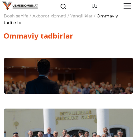
Uz
Bosh sahifa / Axborot xizmati / Yangiliklar /
Ommaviy
tadbirlar
Ommaviy tadbirlar