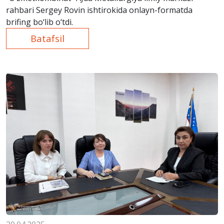
rahbari Sergey Rovin ishtirokida onlayn-formatda
brifing bo‘lib o‘tdi.
Batafsil