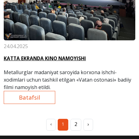
24.04.2025
KATTA EKRANDA KINO NAMOYISHI
Metallurglar madaniyat saroyida korxona ishchi-
xodimlari uchun tashkil etilgan «Vatan ostonasi» badiiy
filmi namoyish etildi.
Batafsil
2
›
‹
1