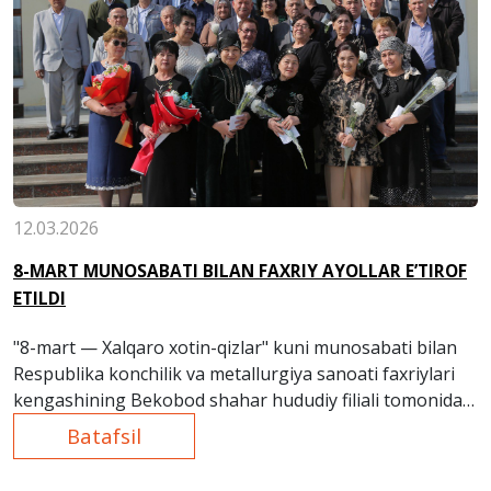
12.03.2026
8-MART MUNOSABATI BILAN FAXRIY AYOLLAR E’TIROF
ETILDI
"8-mart — Xalqaro xotin-qizlar" kuni munosabati bilan
Respublika konchilik va metallurgiya sanoati faxriylari
kengashining Bekobod shahar hududiy filiali tomonidan
bayram tadbiri tashkil etildi.
Batafsil