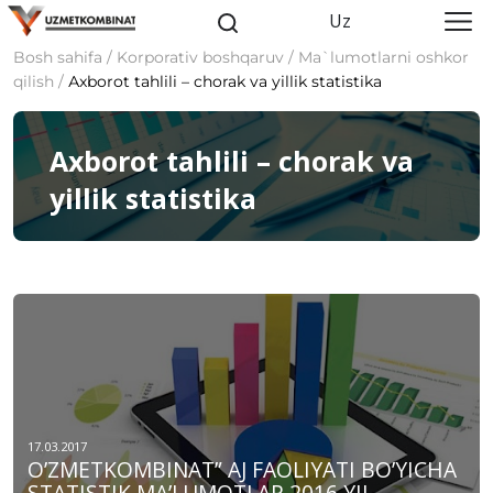
Uz
Bosh sahifa / Korporativ boshqaruv / Ma`lumotlarni oshkor
qilish /
Аxborot tahlili – chorak va yillik statistika
Аxborot tahlili – chorak va
yillik statistika
17.03.2017
O’ZMETKOMBINAT” AJ FAOLIYATI BO’YICHA
STATISTIK MA’LUMOTLAR 2016 YIL