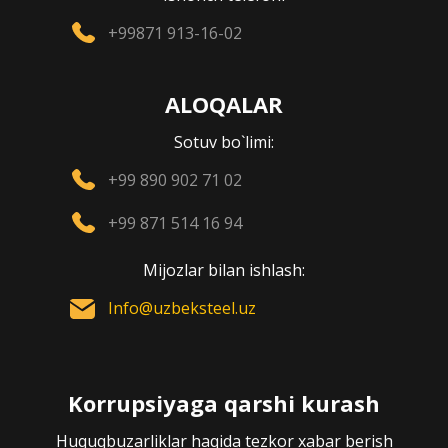
+99871 913-16-02
ALOQALAR
Sotuv bo`limi:
+99 890 902 71 02
+99 871 514 16 94
Mijozlar bilan ishlash:
Info@uzbeksteel.uz
Korrupsiyaga qarshi kurash
Huquqbuzarliklar haqida tezkor xabar berish