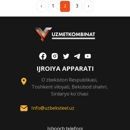
‹
1
3
›
2
IJROIYA APPARATI
O`zbekiston Respublikasi,
Toshkent viloyati, Bekobod shahri,
Sirdaryo ko`chasi
Info@uzbeksteel.uz
Ishonch telefoni