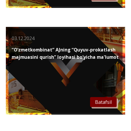
03.12.2024
“O‘zmetkombinat” AJning “Quyuv-prokatlash
majmuasini qurish” loyihasi bo‘yicha ma'lumot
Batafsil