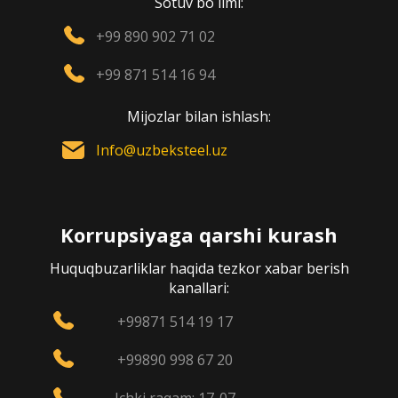
Sotuv bo`limi:
+99 890 902 71 02
+99 871 514 16 94
Mijozlar bilan ishlash:
Info@uzbeksteel.uz
Korrupsiyaga qarshi kurash
Huquqbuzarliklar haqida tezkor xabar berish
kanallari:
+99871 514 19 17
+99890 998 67 20
Ichki raqam: 17-07