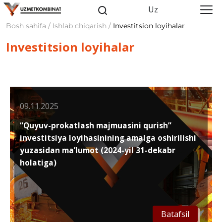
Uz
Bosh sahifa / Ishlab chiqarish /
Investitsion loyihalar
Investitsion loyihalar
09.11.2025
“Quyuv-prokatlash majmuasini qurish”
investitsiya loyihasinining amalga oshirilishi
yuzasidan ma’lumot (2024-yil 31-dekabr
holatiga)
Batafsil