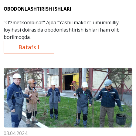
OBODONLASHTIRISH ISHLARI
"O‘zmetkombinat" AJda "Yashil makon" umummilliy
loyihasi doirasida obodonlashtirish ishlari ham olib
borilmoqda.
Batafsil
03.04.2024