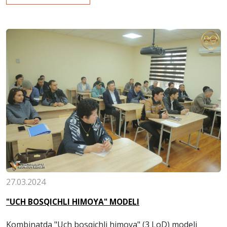
27.03.2024
"UCH BOSQICHLI HIMOYA" MODELI
Kombinatda "Uch bosqichli himoya" (3 LoD) modeli