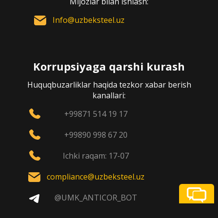
Mijozlar bilan ishlash:
Info@uzbeksteel.uz
Korrupsiyaga qarshi kurash
Huquqbuzarliklar haqida tezkor xabar berish
kanallari:
+99871 514 19 17
+99890 998 67 20
Ichki raqam: 17-07
compliance@uzbeksteel.uz
@UMK_ANTICOR_BOT