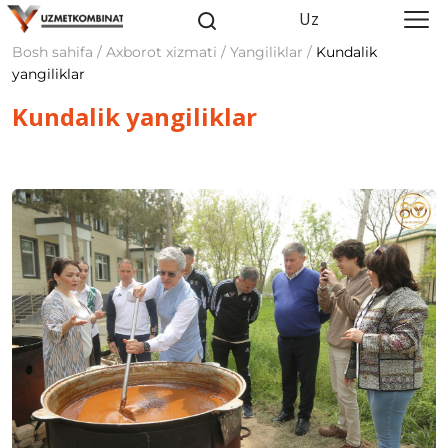
Uz
Bosh sahifa / Axborot xizmati / Yangiliklar /
Kundalik
yangiliklar
Kundalik yangiliklar