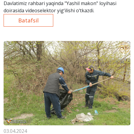
Davlatimiz rahbari yaqinda "Yashil makon" loyihasi
doirasida videoselektor yig‘ilishi o‘tkazdi.
Batafsil
03.04.2024