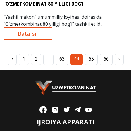
"O‘ZMETKOMBINAT 80 YILLIGI BOG‘I"
"Yashil makon" umummilliy loyihasi doirasida
"O‘zmetkombinat 80 yilligi bog‘i" tashkil etildi.
Batafsil
‹
1
2
63
65
66
›
...
64
IJROIYA APPARATI