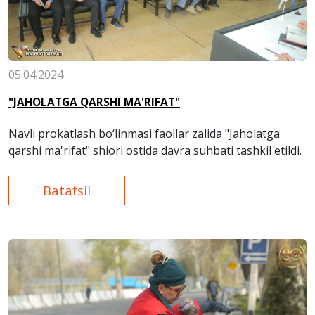
05.04.2024
"JAHOLATGA QARSHI MA'RIFAT"
Navli prokatlash bo‘linmasi faollar zalida "Jaholatga
qarshi ma'rifat" shiori ostida davra suhbati tashkil etildi.
Batafsil