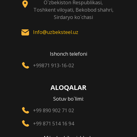
O`zbekiston Respublikasi,
Toshkent viloyati, Bekobod shahri,
Sirdaryo ko`chasi
Info@uzbeksteel.uz
Ishonch telefoni
+99871 913-16-02
ALOQALAR
Sotuv bo`limi:
+99 890 902 71 02
+99 871 514 16 94