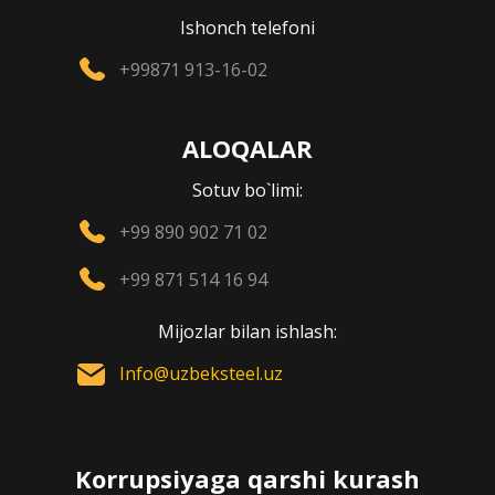
Ishonch telefoni
+99871 913-16-02
ALOQALAR
Sotuv bo`limi:
+99 890 902 71 02
+99 871 514 16 94
Mijozlar bilan ishlash:
Info@uzbeksteel.uz
Korrupsiyaga qarshi kurash