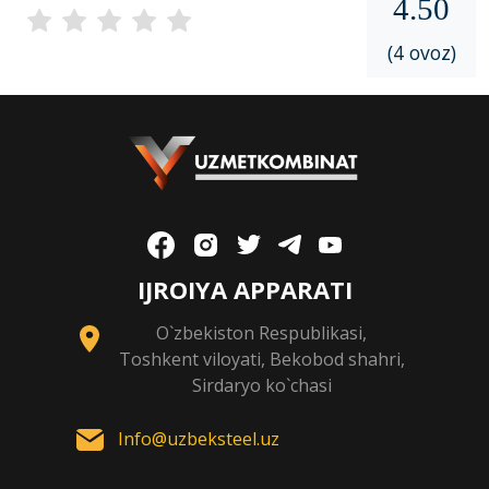
4.50
(4 ovoz)
IJROIYA APPARATI
O`zbekiston Respublikasi,
Toshkent viloyati, Bekobod shahri,
Sirdaryo ko`chasi
Info@uzbeksteel.uz