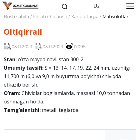
Uz
Bosh sahifa / Ishlab chiqarish / Xaridorlarga /
Mahsulotlar
Oltiqirrali
03.11.2023
03.11.2023
17095
Stan:
o’rta mayda navli stan 300-2.
Umumiy tavsifi:
S = 13, 14, 17, 19, 22, 24 mm, uzunligi
11,700 m (6,0 va 9,0 m buyurtma bo’yicha) chiviqda
еtkazib bеrish.
O’ram:
Chiviqlar bog’lamlarda, massasi 10,0 tonnadan
oshmagan holda.
Tamg’alanishi:
mеtall teglarda.