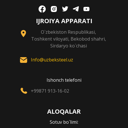
IJROIYA APPARATI
O`zbekiston Respublikasi,
Toshkent viloyati, Bekobod shahri,
Sirdaryo ko`chasi
Info@uzbeksteel.uz
Ishonch telefoni
+99871 913-16-02
ALOQALAR
Sotuv bo`limi: