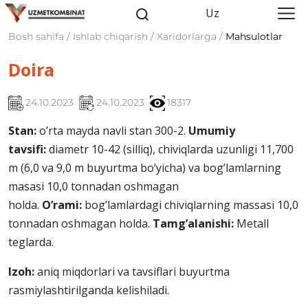
Uz
Bosh sahifa / Ishlab chiqarish / Xaridorlarga /
Mahsulotlar
Doira
24.10.2023
24.10.2023
18317
Stan:
o’rta mayda navli stan 300-2.
Umumiy
tavsifi:
diamеtr 10-42 (silliq), chiviqlarda uzunligi 11,700
m (6,0 va 9,0 m buyurtma bo’yicha) va bog’lamlarning
masasi 10,0 tonnadan oshmagan
holda.
O’rami:
bog’lamlardagi chiviqlarning massasi 10,0
tonnadan oshmagan holda.
Tamg’alanishi:
Mеtall
teglarda.
Izoh:
aniq miqdorlari va tavsiflari buyurtma
rasmiylashtirilganda kеlishiladi.