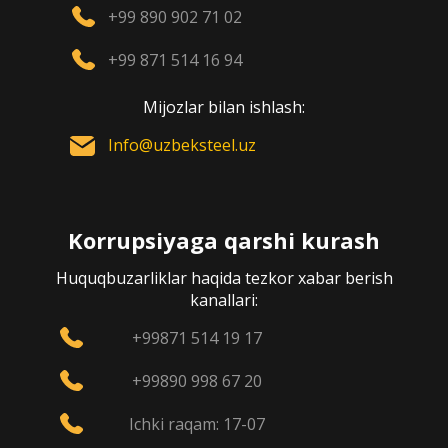
+99 890 902 71 02
+99 871 514 16 94
Mijozlar bilan ishlash:
Info@uzbeksteel.uz
Korrupsiyaga qarshi kurash
Huquqbuzarliklar haqida tezkor xabar berish
kanallari:
+99871 514 19 17
+99890 998 67 20
Ichki raqam: 17-07