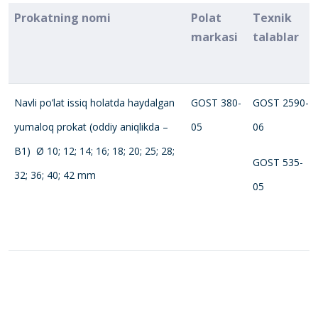
Prokatning nomi
Polat
Tеxnik
markasi
talablar
Navli po’lat issiq holatda haydalgan
GOST 380-
GOST 2590-
yumaloq prokat (oddiy aniqlikda –
05
06
В1) Ø 10; 12; 14; 16; 18; 20; 25; 28;
GOST 535-
32; 36; 40; 42 mm
05