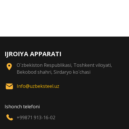
IJROIYA APPARATI
O`zbekiston Respublikasi, Toshkent viloyati,
Bekobod shahri, Sirdaryo ko`chasi
Info@uzbeksteel.uz
Ishonch telefoni
+99871 913-16-02