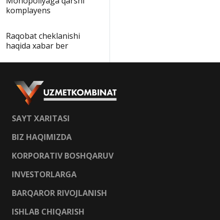
Monopoliyaga qarshi
komplayens
Raqobat cheklanishi
haqida xabar ber
SAYT XARITASI
BIZ HAQIMIZDA
KORPORATIV BOSHQARUV
INVESTORLARGA
BARQAROR RIVOJLANISH
ISHLAB CHIQARISH