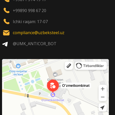
+99890 998 67 20
Ichki raqam: 17-07
compliance@uzbeksteel.uz
@UMK_ANTICOR_BOT