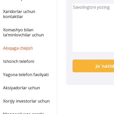
Xaridorlar uchun
kontaktlar
Xomashyo bilan
taʼminlovchilar uchun
Aloqaga chiqish
Ishonch telefoni
Jo`natis
Yagona telefon faoliyati
Aksiyadorlar uchun
Xorijiy investorlar uchun