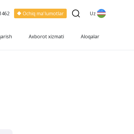
1462
Ochiq ma'lumotlar
Uz
qarish
Axborot xizmati
Aloqalar