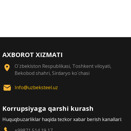
AXBOROT XIZMATI
O`zbekiston Respublikasi, Toshkent viloyati,
Bekobod shahri, Sirdaryo ko`chasi
Info@uzbeksteel.uz
Korrupsiyaga qarshi kurash
Huquqbuzarliklar haqida tezkor xabar berish kanallari:
+99871 514 19 17