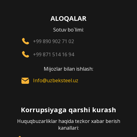
ALOQALAR
Sotuv bo`limi:
+99 890 902 71 02
+99 871 514 16 94
Mijozlar bilan ishlash:
Info@uzbeksteel.uz
Korrupsiyaga qarshi kurash
Huquqbuzarliklar haqida tezkor xabar berish
kanallari: