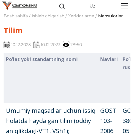
Uz
Bosh sahifa / Ishlab chiqarish / Xaridorlarga /
Mahsulotlar
Tilim
10.12.2023
10.12.2023
17950
Po’lat yoki standartning nomi
Navlari
Po’l
rusu
Umumiy maqsadlar uchun issiq
GOST
GO
holatda haydalgan tilim (oddiy
103-
380
aniqlikdagi-VT1, VSh1);
2006
05