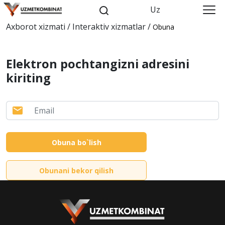
Uz
Axborot xizmati / Interaktiv xizmatlar /
Obuna
Elektron pochtangizni adresini
kiriting
Obuna bo`lish
Obunani bekor qilish