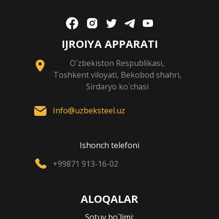
IJROIYA APPARATI
O`zbekiston Respublikasi,
Toshkent viloyati, Bekobod shahri,
Sirdaryo ko`chasi
Info@uzbeksteel.uz
Ishonch telefoni
+99871 913-16-02
ALOQALAR
Sotuv bo`limi: