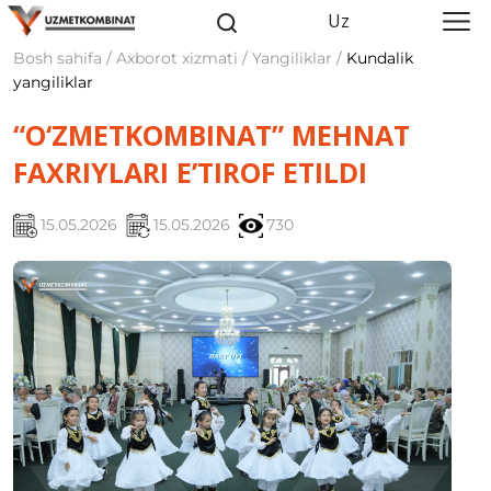
Uz
Bosh sahifa / Axborot xizmati / Yangiliklar /
Kundalik
yangiliklar
“O‘ZMETKOMBINAT” MEHNAT
FAXRIYLARI E’TIROF ETILDI
15.05.2026
15.05.2026
730