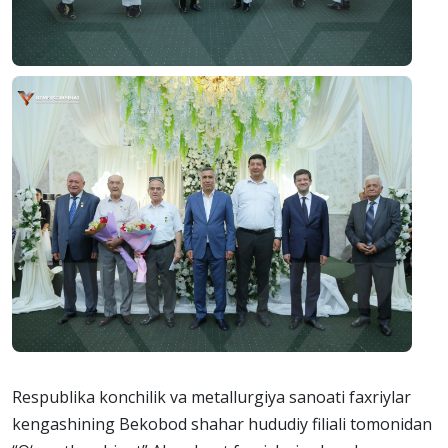
Respublika konchilik va metallurgiya sanoati faxriylar
kengashining Bekobod shahar hududiy filiali tomonidan