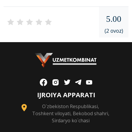
5.00
(2 ovoz)
IJROIYA APPARATI
O`zbekiston Respublikasi,
Toshkent viloyati, Bekobod shahri,
Sirdaryo ko`chasi