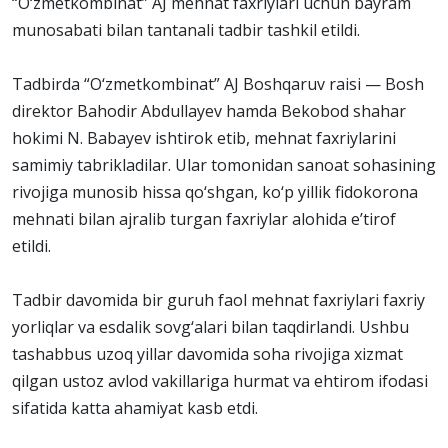
“O‘zmetkombinat” AJ mehnat faxriylari uchun bayram
munosabati bilan tantanali tadbir tashkil etildi.
Tadbirda “O‘zmetkombinat” AJ Boshqaruv raisi — Bosh
direktor Bahodir Abdullayev hamda Bekobod shahar
hokimi N. Babayev ishtirok etib, mehnat faxriylarini
samimiy tabrikladilar. Ular tomonidan sanoat sohasining
rivojiga munosib hissa qo‘shgan, ko‘p yillik fidokorona
mehnati bilan ajralib turgan faxriylar alohida e’tirof
etildi.
Tadbir davomida bir guruh faol mehnat faxriylari faxriy
yorliqlar va esdalik sovg‘alari bilan taqdirlandi. Ushbu
tashabbus uzoq yillar davomida soha rivojiga xizmat
qilgan ustoz avlod vakillariga hurmat va ehtirom ifodasi
sifatida katta ahamiyat kasb etdi.