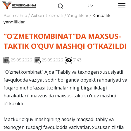
Uz
Bosh sahifa / Axborot xizmati / Yangiliklar /
Kundalik
yangiliklar
“O‘ZMETKOMBINAT”DA MAXSUS-
TAKTIK O‘QUV MASHQI O‘TKAZILDI
25.05.2026
25.05.2026
3143
“O‘zmetkombinat” AJda “Tabiiy va texnogen xususiyatli
favqulodda vaziyat sodir bo‘lganda obyekt rahbariyati va
fuqaro muhofazasi tuzilmalarining birgalikdagi
harakatlari” mavzusida maxsus-taktik o‘quv mashqi
o‘tkazildi.
Mazkur o‘quv mashqining asosiy maqsadi tabiiy va
texnogen tusdagi favqulodda vaziyatlar, xususan zilzila