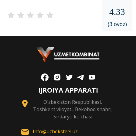
4.33
(3 ovoz)
IJROIYA APPARATI
O`zbekiston Respublikasi,
Toshkent viloyati, Bekobod shahri,
Sirdaryo ko`chasi
Info@uzbeksteel.uz