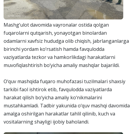
Mashg‘ulot davomida vayronalar ostida qolgan
fuqarolarni qutqarish, yonayotgan binolardan
odamlarni xavfsiz hududga olib chiqish, jabrlanganlarga
birinchi yordam ko‘rsatish hamda favqulodda
vaziyatlarda tezkor va hamkorlikdagi harakatlarni
muvofiqlashtirish bo‘yicha amaliy mashqlar bajarildi.
O‘quv mashqida fuqaro muhofazasi tuzilmalari shaxsiy
tarkibi faol ishtirok etib, favqulodda vaziyatlarda
harakat qilish bo‘yicha amaliy ko‘nikmalarini
mustahkamladi. Tadbir yakunida o‘quv mashqi davomida
amalga oshirilgan harakatlar tahlil qilinib, kuch va
vositalarning shayligi ijobiy baholandi.