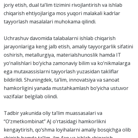
joriy etish, dual ta’lim tizimini rivojlantirish va ishlab
chiqarish ehtiyojlariga mos yuqori malakali kadrlar
tayyorlash masalalari muhokama qilindi.
Uchrashuv davomida talabalarni ishlab chiqarish
jarayonlariga keng jalb etish, amaliy tayyorgarlik sifatini
oshirish, metallurgiya, materialshunoslik hamda IT
yo‘nalishlari bo‘yicha zamonaviy bilim va ko‘nikmalarga
ega mutaxassislarni tayyorlash yuzasidan takliflar
bildirildi. Shuningdek, ta’lim, innovatsiya va sanoat
hamkorligini yanada mustahkamlash bo‘yicha ustuvor
vazifalar belgilab olindi.
Tadbir yakunida oliy ta’lim muassasalari va
“O‘zmetkombinat” AJ o‘rtasidagi hamkorlikni
kengaytirish, qo‘shma loyihalarni amaliy bosqichga olib
chiqish hamda ta’lim, ilm-fan va ishlab chiqarish