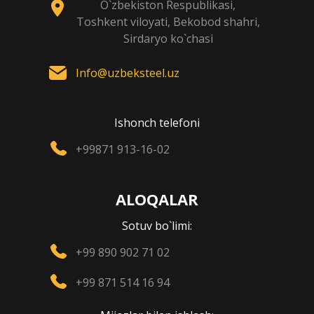
O`zbekiston Respublikasi,
Toshkent viloyati, Bekobod shahri,
Sirdaryo ko`chasi
Info@uzbeksteel.uz
Ishonch telefoni
+99871 913-16-02
ALOQALAR
Sotuv bo`limi:
+99 890 902 71 02
+99 871 514 16 94