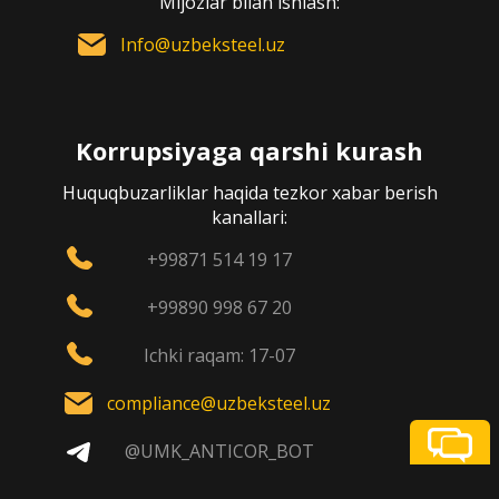
Mijozlar bilan ishlash:
Info@uzbeksteel.uz
Korrupsiyaga qarshi kurash
Huquqbuzarliklar haqida tezkor xabar berish
kanallari:
+99871 514 19 17
+99890 998 67 20
Ichki raqam: 17-07
compliance@uzbeksteel.uz
@UMK_ANTICOR_BOT