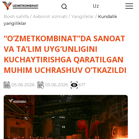
Uz
Bosh sahifa / Axborot xizmati / Yangiliklar /
Kundalik
yangiliklar
“O‘ZMETKOMBINAT”DA SANOAT
VA TA’LIM UYG‘UNLIGINI
KUCHAYTIRISHGA QARATILGAN
MUHIM UCHRASHUV O‘TKAZILDI
05.06.2026
05.06.2026
617