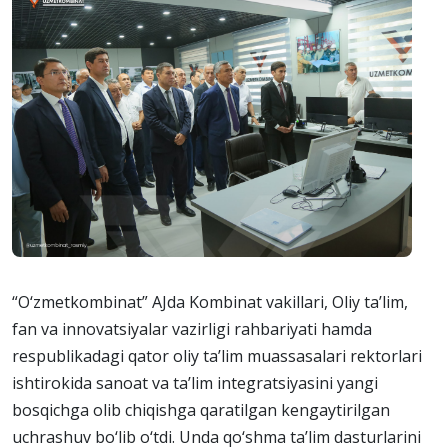
“O‘zmetkombinat” AJda Kombinat vakillari, Oliy ta’lim,
fan va innovatsiyalar vazirligi rahbariyati hamda
respublikadagi qator oliy ta’lim muassasalari rektorlari
ishtirokida sanoat va ta’lim integratsiyasini yangi
bosqichga olib chiqishga qaratilgan kengaytirilgan
uchrashuv bo‘lib o‘tdi. Unda qo‘shma ta’lim dasturlarini