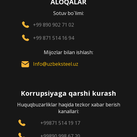
ALOQALAR
Sotuv bo`limi:
+99 890 902 71 02
+99 871 514 16 94
Mijozlar bilan ishlash:
Info@uzbeksteel.uz
Korrupsiyaga qarshi kurash
Huquqbuzarliklar haqida tezkor xabar berish
kanallari:
+99871 514 19 17
+99890 998 67 20