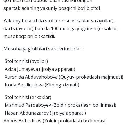
qo‘mitasi tashabbusi bilan tashkil etilgan
spartakiadaning yakuniy bosqichi bo‘lib o‘tdi.
Yakuniy bosqichda stol tennisi (erkaklar va ayollar),
darts (ayollar) hamda 100 metrga yugurish (erkaklar)
musobaqalari o'tkazildi.
Musobaqa g'oliblari va sovrindorlari:
Stol tennisi (ayollar)
Aziza Jumayeva (ljroiya apparati)
Xurshida Abduvahobova (Quyuv-prokatlash majmuasi)
Iroda Berdiqulova (Klining xizmati)
Stol tennisi (erkaklar)
Mahmud Pardaboyev (Zoldir prokatlash bo'linmasi)
Hasan Abdunazarov (ljroiya apparati)
Abbos Bohodirov (Zoldir prokatlash bo'linmasi)