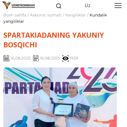
Uz
Bosh sahifa / Axborot xizmati / Yangiliklar /
Kundalik
yangiliklar
SPARTAKIADANING YAKUNIY
BOSQICHI
16.08.2025
16.08.2025
1939