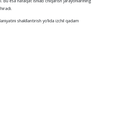
di. Bu esa nafaqat ishlab chiqarish jarayonlarining
hiradi.
iyatini shakllantirish yo‘lida izchil qadam