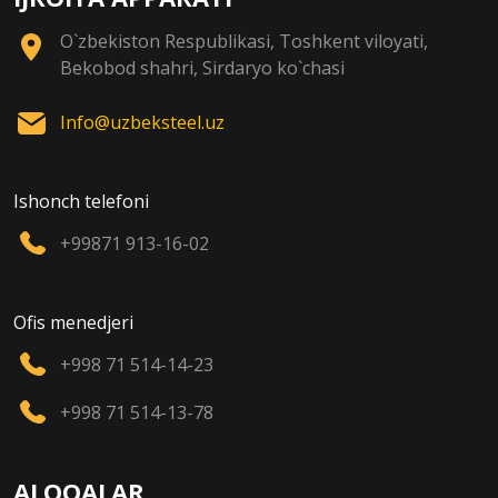
O`zbekiston Respublikasi, Toshkent viloyati,
Bekobod shahri, Sirdaryo ko`chasi
Info@uzbeksteel.uz
Ishonch telefoni
+99871 913-16-02
Ofis menedjeri
+998 71 514-14-23
+998 71 514-13-78
ALOQALAR