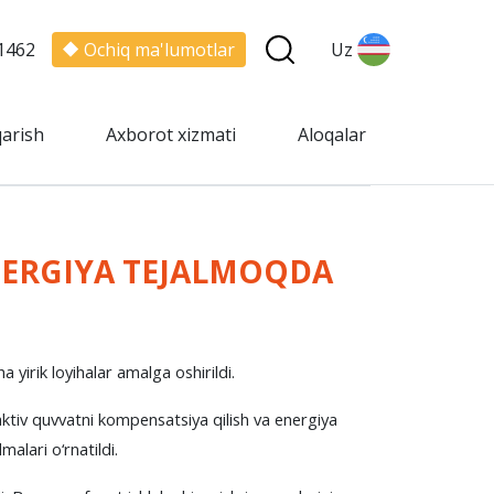
1462
Ochiq ma'lumotlar
Uz
qarish
Axborot xizmati
Aloqalar
NERGIYA TEJALMOQDA
yirik loyihalar amalga oshirildi.
ktiv quvvatni kompensatsiya qilish va energiya
lari o‘rnatildi.