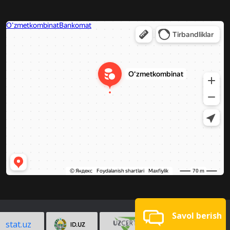
Savol berish
stat.uz