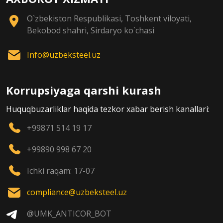
O`zbekiston Respublikasi, Toshkent viloyati,
Bekobod shahri, Sirdaryo ko`chasi
Info@uzbeksteel.uz
Korrupsiyaga qarshi kurash
Huquqbuzarliklar haqida tezkor xabar berish kanallari:
+99871 514 19 17
+99890 998 67 20
Ichki raqam: 17-07
compliance@uzbeksteel.uz
@UMK_ANTICOR_BOT