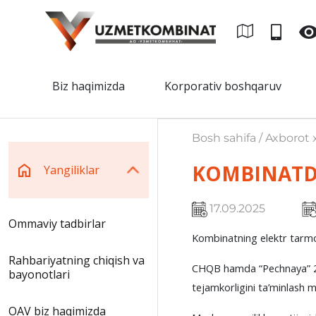
Biz haqimizda
Korporativ boshqaruv
Bosh sahifa / Axborot x
KOMBINATDA
Yangiliklar
17.09.2025
Ommaviy tadbirlar
Kombinatning elektr tarmoql
Rahbariyatning chiqish va
CHQB hamda “Pechnaya” 220/
bayonotlari
tejamkorligini ta’minlash 
OAV biz haqimizda