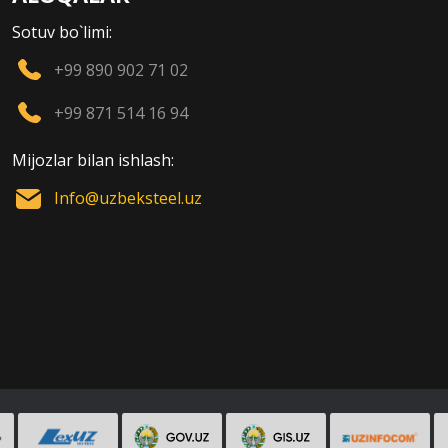
Sotuv bo`limi:
+99 890 902 71 02
+99 871 514 16 94
Mijozlar bilan ishlash:
Info@uzbeksteel.uz