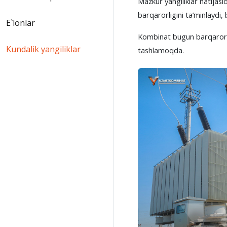
Mazkur yangiliklar natijasi
barqarorligini ta’minlaydi,
E`lonlar
Kombinat bugun barqaror ri
Kundalik yangiliklar
tashlamoqda.