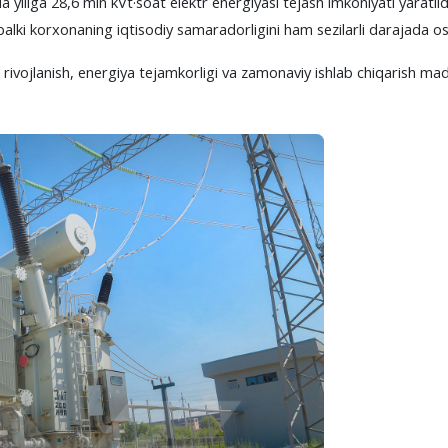
da yiliga 28,6 mln kVt·soat elektr energiyasi tejash imkoniyati yaratil
 balki korxonaning iqtisodiy samaradorligini ham sezilarli darajada os
vojlanish, energiya tejamkorligi va zamonaviy ishlab chiqarish madan