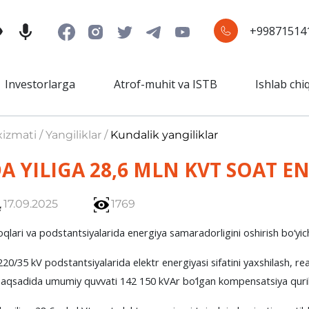
+99871514
Investorlarga
Atrof-muhit va ISTB
Ishlab chi
izmati / Yangiliklar /
Kundalik yangiliklar
 YILIGA 28,6 MLN KVT SOAT E
17.09.2025
1769
ari va podstantsiyalarida energiya samaradorligini oshirish bo‘yicha 
35 kV podstantsiyalarida elektr energiyasi sifatini yaxshilash, rea
maqsadida umumiy quvvati 142 150 kVAr bo‘lgan kompensatsiya qurilma