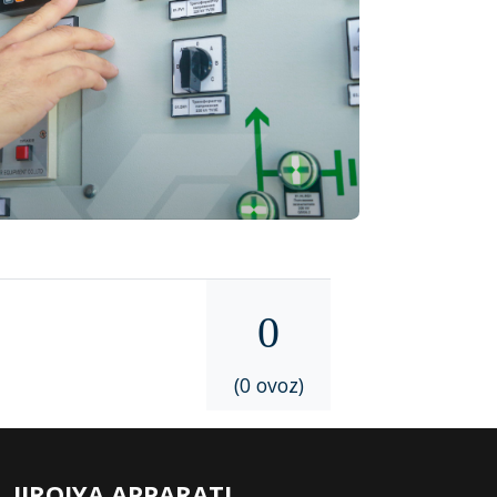
0
(0 ovoz)
IJROIYA APPARATI