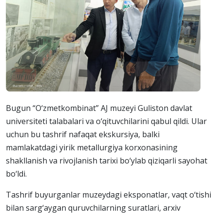
Bugun “O‘zmetkombinat” AJ muzeyi Guliston davlat
universiteti talabalari va o‘qituvchilarini qabul qildi. Ular
uchun bu tashrif nafaqat ekskursiya, balki
mamlakatdagi yirik metallurgiya korxonasining
shakllanish va rivojlanish tarixi bo‘ylab qiziqarli sayohat
bo‘ldi.
Tashrif buyurganlar muzeydagi eksponatlar, vaqt o‘tishi
bilan sarg‘aygan quruvchilarning suratlari, arxiv