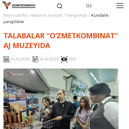
Uz
Bosh sahifa / Axborot xizmati / Yangiliklar /
Kundalik
yangiliklar
TALABALAR “O‘ZMETKOMBINAT”
AJ MUZEYIDA
14.10.2025
14.10.2025
1615