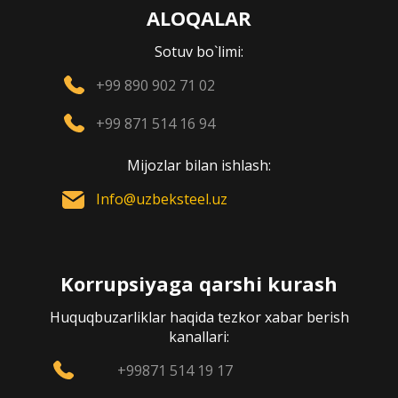
ALOQALAR
Sotuv bo`limi:
+99 890 902 71 02
+99 871 514 16 94
Mijozlar bilan ishlash:
Info@uzbeksteel.uz
Korrupsiyaga qarshi kurash
Huquqbuzarliklar haqida tezkor xabar berish
kanallari:
+99871 514 19 17