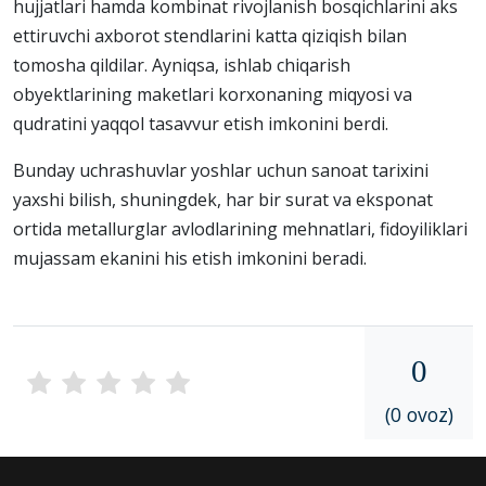
hujjatlari hamda kombinat rivojlanish bosqichlarini aks
ettiruvchi axborot stendlarini katta qiziqish bilan
tomosha qildilar. Ayniqsa, ishlab chiqarish
obyektlarining maketlari korxonaning miqyosi va
qudratini yaqqol tasavvur etish imkonini berdi.
Bunday uchrashuvlar yoshlar uchun sanoat tarixini
yaxshi bilish, shuningdek, har bir surat va eksponat
ortida metallurglar avlodlarining mehnatlari, fidoyiliklari
mujassam ekanini his etish imkonini beradi.
0
(0 ovoz)