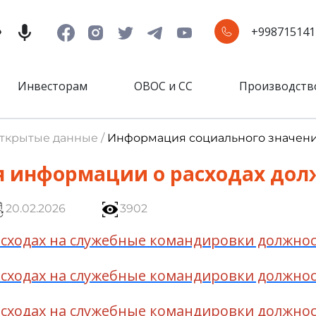
+998715141
Инвесторам
ОВОС и СС
Производств
Открытые данные /
Информация социального значен
 информации о расходах дол
20.02.2026
3902
ходах на служебные командировки должностн
ходах на служебные командировки должностн
ходах на служебные командировки должностн