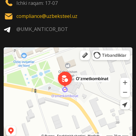
Ichki raqam: 17-07
compliance@uzbeksteel.uz
@UMK_ANTICOR_BOT