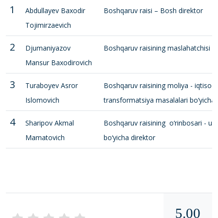
1
Abdullayev Baxodir
Boshqaruv raisi – Bosh direktor
Tojimirzaevich
2
Djumaniyazov
Boshqaruv raisining maslahatchisi
Mansur Baxodirovich
3
Turaboyev Asror
Boshqaruv raisining moliya - iqtisodi
Islomovich
transformatsiya masalalari bo‘yicha b
4
Sharipov Akmal
Boshqaruv raisining o‘rinbosari - u
Mamatovich
bo‘yicha direktor
5.00