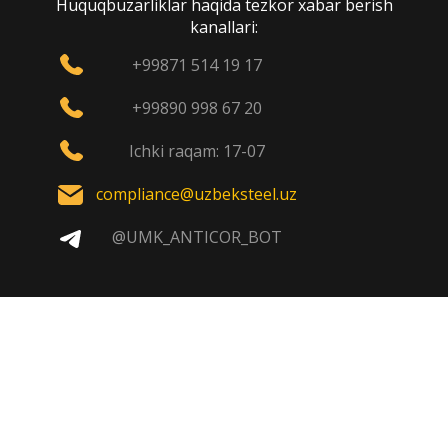
Huquqbuzarliklar haqida tezkor xabar berish
kanallari:
+99871 514 19 17
+99890 998 67 20
Ichki raqam: 17-07
compliance@uzbeksteel.uz
@UMK_ANTICOR_BOT