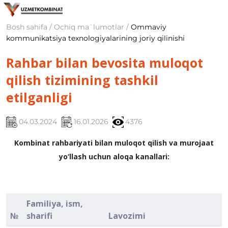
Bosh sahifa / Ochiq ma`lumotlar /
Ommaviy
kommunikatsiya texnologiyalarining joriy qilinishi
Rahbar bilan bevosita muloqot
qilish tizimining tashkil
etilganligi
04.03.2024
16.01.2026
4376
Kombinat rahbariyati bilan muloqot qilish va murojaat
yo‘llash uchun aloqa kanallari:
Familiya, ism,
№
sharifi
Lavozimi