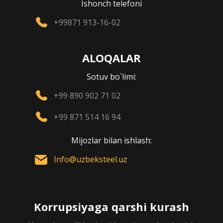
Ishonch telefoni
+99871 913-16-02
ALOQALAR
Sotuv bo`limi:
+99 890 902 71 02
+99 871 514 16 94
Mijozlar bilan ishlash:
Info@uzbeksteel.uz
Korrupsiyaga qarshi kurash