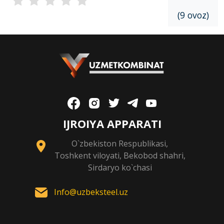
(9 ovoz)
IJROIYA APPARATI
O`zbekiston Respublikasi,
Toshkent viloyati, Bekobod shahri,
Sirdaryo ko`chasi
Info@uzbeksteel.uz