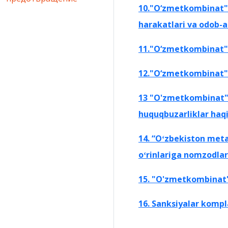
10."О‘zmetkombinat"AJ
harakatlari va odob-a
11."O‘zmetkombinat"A
12."O‘zmetkombinat
13 "O'zmetkombinat" a
huquqbuzarliklar haqi
14. “Oʻzbekiston metal
oʻrinlariga nomzodlar
15. "
O'zmetkombinat" A
16. Sanksiyalar kompl