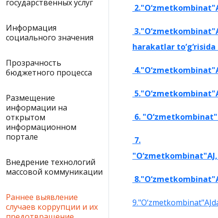
государственных услуг
2."O‘zmetkombinat"AJ, 
Информация
3."O‘zmetkombinat"AJ
социального значения
harakatlar to‘g‘risida
Прозрачность
4."O‘zmetkombinat"AJ,
бюджетного процесса
5
."
O‘zmetkombinat"AJ
Размещение
информации на
6. "O‘zmetkombinat" A
открытом
информационном
портале
7
.
"
O‘zmetkombinat"AJ, 
Внедрение технологий
массовой коммуникации
8
."O‘zmetkombinat"AJ
Раннее выявление
9."O‘zmetkombinat"AJda
случаев коррупции и их
предотвращение