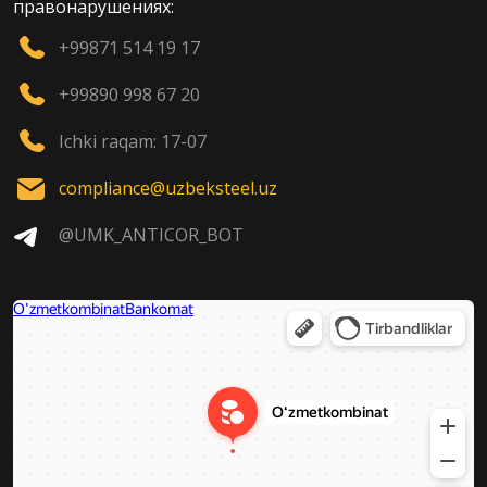
правонарушениях:
+99871 514 19 17
+99890 998 67 20
Ichki raqam: 17-07
compliance@uzbeksteel.uz
@UMK_ANTICOR_BOT