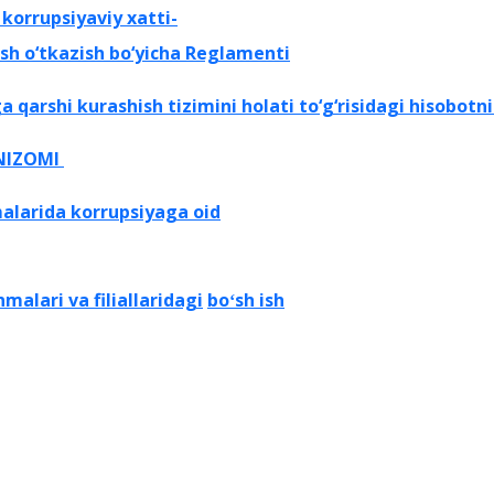
g
korrupsiyaviy xatti-
ish o‘tkazish bo‘yicha Reglamenti
ga
qarshi kurashish tizimini holati to‘g‘risidagi hisobot
 NIZOMI
malarida
korrupsiyaga oid
malari va filiallaridagi
boʻsh ish