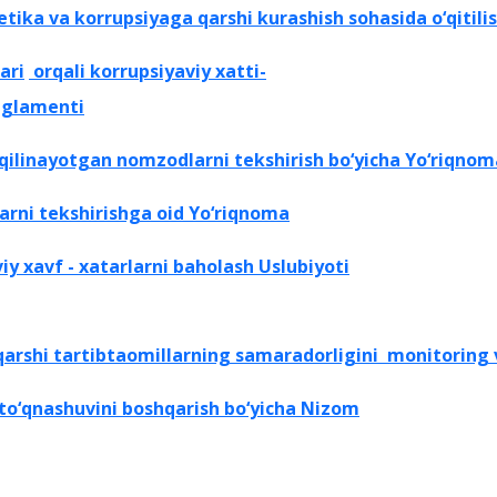
ka va korrupsiyaga qarshi kurashish sohasida o‘qitilishi
ari
orqali korrupsiyaviy xatti-
Reglamenti
qilinayotgan nomzodlarni tekshirish bo‘yicha Yo‘riqnom
arni
tekshirishga oid Yo‘riqnoma
viy
xavf - xatarlarni baholash Uslubiyoti
arshi tartibtaomillarning samaradorligini
monitoring v
to‘qnashuvini boshqarish bo‘yicha Nizom