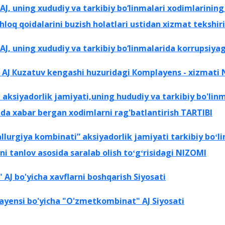
, uning xududiy va tarkibiy bo‘linmalari xodimlarinin
hloq qoidalarini buzish holatlari ustidan xizmat tekshir
J, uning xududiy va tarkibiy bo‘linmalarida korrupsiya
"
AJ
Кuzatuv kengashi huzuridagi Коmрlауеns - xizmati
ksiyadorlik jamiyati,uning hududiy va tarkibiy bo'lin
da xabar bergan xodimlarni rag'batlantirish TARTIBI
lurgiya kombinati” aksiyadorlik jamiyati tarkibiy boʻlin
ni tanlov asosida saralab olish toʻgʻrisidagi NIZOMI
J bo'yicha xavflarni boshqarish Siyosati
ayensi bo'yicha "O'zmetkombinat" AJ Siyosati