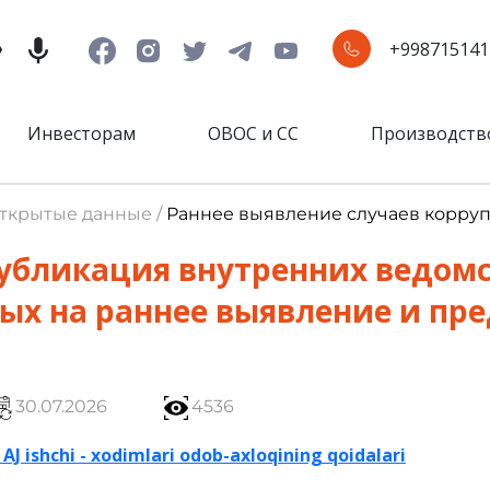
+998715141
Инвесторам
ОВОС и СС
Производств
Открытые данные /
Раннее выявление случаев корру
убликация внутренних ведомс
ых на раннее выявление и пр
30.07.2026
4536
J ishchi - xodimlari odob-axloqining qoidalari