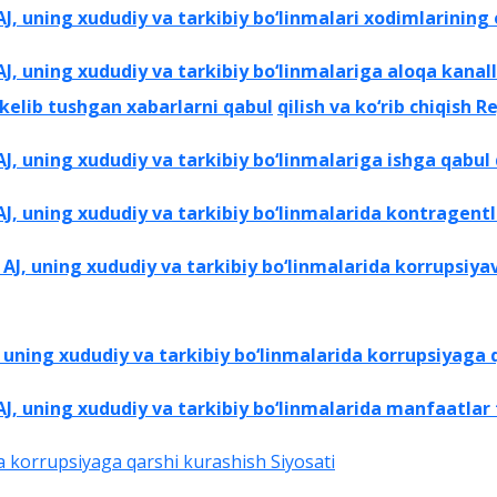
uning xududiy va tarkibiy bo‘linmalari xodimlarining eti
, uning xududiy va tarkibiy bo‘linmalariga aloqa kanall
 kelib tushgan xabarlarni qabul
qilish va ko‘rib chiqish 
 uning xududiy va tarkibiy bo‘linmalariga ishga qabul 
, uning xududiy va tarkibiy bo‘linmalarida
kontragentl
J, uning xududiy va tarkibiy bo‘linmalarida korrupsiya
uning xududiy va tarkibiy bo‘linmalarida korrupsiyaga
q
, uning xududiy va tarkibiy bo‘linmalarida manfaatlar
 korrupsiyaga qarshi kurashish Siyosati