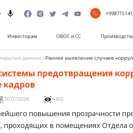
+998715141
Инвесторам
ОВОС и СС
Производств
Открытые данные /
Раннее выявление случаев корру
системы предотвращения кор
е кадров
30.07.2026
4365
нейшего повышения прозрачности про
, проходящих в помещениях Отдела о