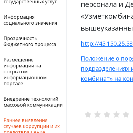
государственных услуг
персонала и Д
«Узметкомбина
Информация
социального значения
вышеуказанным
Прозрачность
http://45.150.25.
бюджетного процесса
Положение о пор
Размещение
информации на
подразделениях 
открытом
информационном
комбинат» на ко
портале
Внедрение технологий
массовой коммуникации
Раннее выявление
случаев коррупции и их
предотвращение