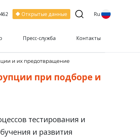
462
Открытые данные
Ru
о
Пресс-служба
Контакты
пции и их предотвращение
рупции при подборе и
цессов тестирования и
бучения и развития