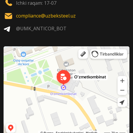
Ichki raqam: 17-07
compliance@uzbeksteel.uz
@UMK_ANTICOR_BOT