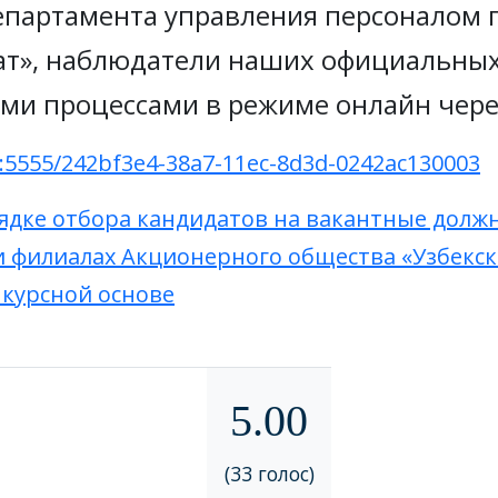
епартамента управления персоналом п
т», наблюдатели наших официальных 
и процессами в режиме онлайн через
53:5555/242bf3e4-38a7-11ec-8d3d-0242ac130003
ядке отбора кандидатов на вакантные должн
и филиалах Акционерного общества «Узбекс
нкурсной основе
5.00
(33 голос)