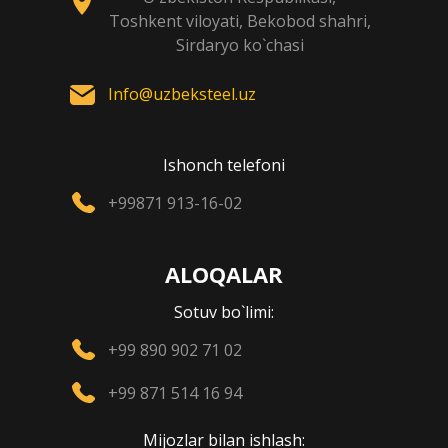
Toshkent viloyati, Bekobod shahri,
Sirdaryo ko`chasi
Info@uzbeksteel.uz
Ishonch telefoni
+99871 913-16-02
ALOQALAR
Sotuv bo`limi:
+99 890 902 71 02
+99 871 514 16 94
Mijozlar bilan ishlash: