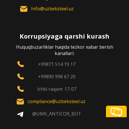
Info@uzbeksteel.uz
Korrupsiyaga qarshi kurash
Huquqbuzarliklar haqida tezkor xabar berish
kanallari:
+99871 514 19 17
+99890 998 67 20
Ichki raqam: 17-07
compliance@uzbeksteel.uz
@UMK_ANTICOR_BOT