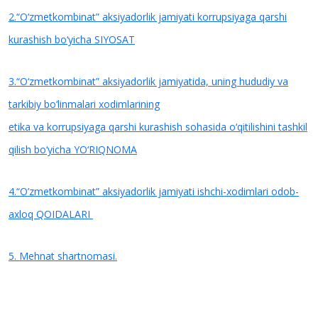
2.“O‘zmetkombinat” aksiyadorlik jamiyati korrupsiyaga qarshi
kurashish bo‘yicha SIYOSAT
3.“O‘zmetkombinat” aksiyadorlik jamiyatida, uning hududiy va
tarkibiy bo‘linmalari xodimlarining
etika va korrupsiyaga qarshi kurashish sohasida o‘qitilishini tashkil
qilish bo‘yicha YO‘RIQNOMA
4.“O’zmetkombinat” aksiyadorlik jamiyati ishchi-xodimlari odob-
axloq QOIDALARI
5. Mehnat shartnomasi.