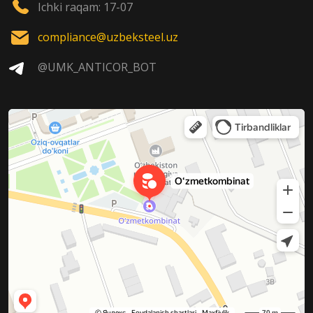
Ichki raqam: 17-07
compliance@uzbeksteel.uz
@UMK_ANTICOR_BOT