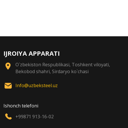
IJROIYA APPARATI
O`zbekiston Respublikasi, Toshkent viloyati,
Bekobod shahri, Sirdaryo ko`chasi
Info@uzbeksteel.uz
Ishonch telefoni
+99871 913-16-02