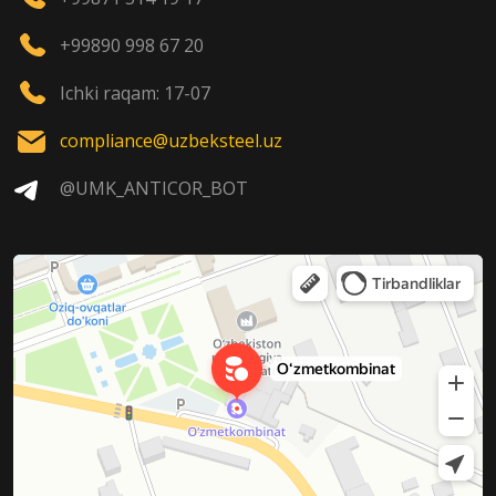
+99890 998 67 20
Ichki raqam: 17-07
compliance@uzbeksteel.uz
@UMK_ANTICOR_BOT