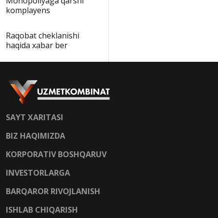
Monopoliyaga qarshi
komplayens
Raqobat cheklanishi
haqida xabar ber
SAYT XARITASI
BIZ HAQIMIZDA
KORPORATIV BOSHQARUV
INVESTORLARGA
BARQAROR RIVOJLANISH
ISHLAB CHIQARISH