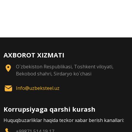
AXBOROT XIZMATI
O`zbekiston Respublikasi, Toshkent viloyati,
Bekobod shahri, Sirdaryo ko`chasi
Info@uzbeksteel.uz
Korrupsiyaga qarshi kurash
Huquqbuzarliklar haqida tezkor xabar berish kanallari:
+99871 514 19 17