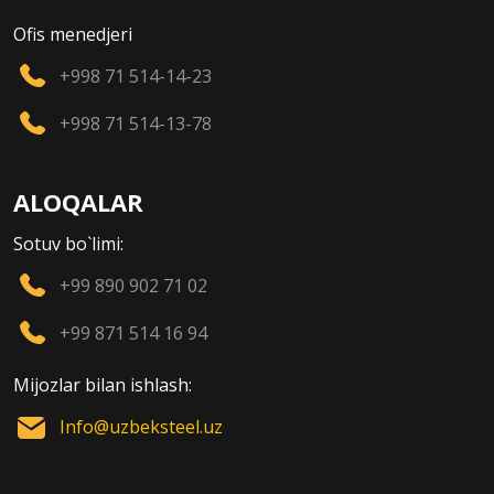
Ofis menedjeri
+998 71 514-14-23
+998 71 514-13-78
ALOQALAR
Sotuv bo`limi:
+99 890 902 71 02
+99 871 514 16 94
Mijozlar bilan ishlash:
Info@uzbeksteel.uz