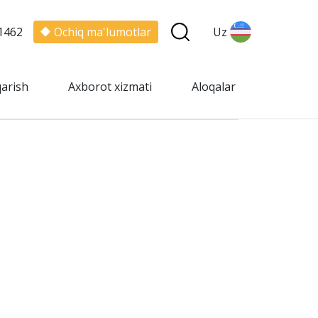
1462
Ochiq ma'lumotlar
Uz
qarish
Axborot xizmati
Aloqalar