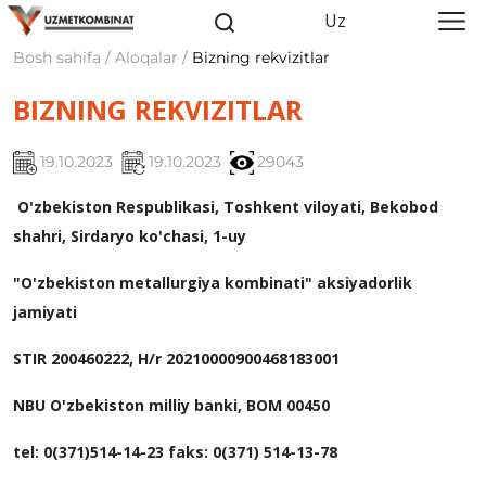
Uz
Bosh sahifa / Aloqalar /
Bizning rekvizitlar
BIZNING REKVIZITLAR
19.10.2023
19.10.2023
29043
O'zbekiston Respublikasi, Toshkent viloyati, Bekobod
shahri, Sirdaryo ko'chasi, 1-uy
"O'zbekiston metallurgiya kombinati" aksiyadorlik
jamiyati
STIR 200460222, H/r 20210000900468183001
NBU O'zbekiston milliy banki, BOM 00450
tel: 0(371)514-14-23 faks: 0(371) 514-13-78