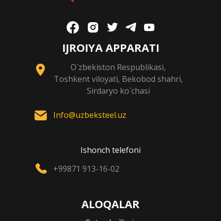
IJROIYA APPARATI
O`zbekiston Respublikasi,
Toshkent viloyati, Bekobod shahri,
Sirdaryo ko`chasi
Info@uzbeksteel.uz
Ishonch telefoni
+99871 913-16-02
ALOQALAR