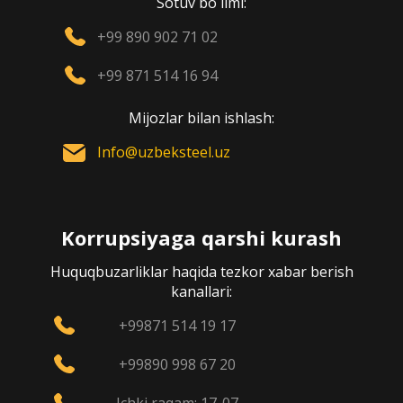
Sotuv bo`limi:
+99 890 902 71 02
+99 871 514 16 94
Mijozlar bilan ishlash:
Info@uzbeksteel.uz
Korrupsiyaga qarshi kurash
Huquqbuzarliklar haqida tezkor xabar berish
kanallari:
+99871 514 19 17
+99890 998 67 20