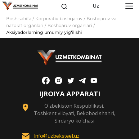
Uz
Bosh sahifa / Korporativ boshqaruv / Boshqaruv va
nazorat organlari / Boshqaruv organlari /
Аksiyadorlarning umumiy yig‘ilishi
IJROIYA APPARATI
O`zbekiston Respublikasi,
Toshkent viloyati, Bekobod shahri,
Sirdaryo ko`chasi
Info@uzbeksteel.uz