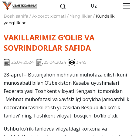
Uz
Bosh sahifa / Axborot xizmati / Yangiliklar /
Kundalik
yangiliklar
VAKILLARIMIZ G‘OLIB VA
SOVRINDORLAR SAFIDA
25.04.2024
25.04.2024
3445
28-aprel – Butunjahon mehnatni muhofaza qilish kuni
munosabati bilan O‘zbekiston Kasaba uyushmalari
Federatsiyasi Toshkent viloyati Kengashi tomonidan
"Mehnat muhofazasi va xavfsizligi bo‘yicha jamoatchilik
nazoratini tashkil etish yuzasidan Respublika ko‘rik-
tanlovi''ning Toshkent viloyati bosqichi bo‘lib o‘tdi.
Ushbu ko‘rik-tanlovda viloyatdagi korxona va