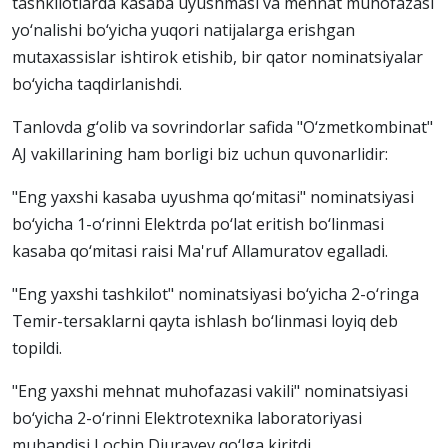
tashkilotlarda kasaba uyushmasi va mehnat muhofazasi
yo‘nalishi bo‘yicha yuqori natijalarga erishgan
mutaxassislar ishtirok etishib, bir qator nominatsiyalar
bo‘yicha taqdirlanishdi.
Tanlovda g‘olib va sovrindorlar safida "O‘zmetkombinat"
AJ vakillarining ham borligi biz uchun quvonarlidir:
"Eng yaxshi kasaba uyushma qo‘mitasi" nominatsiyasi
bo‘yicha 1-o‘rinni Elektrda po‘lat eritish bo‘linmasi
kasaba qo‘mitasi raisi Ma'ruf Allamuratov egalladi.
"Eng yaxshi tashkilot" nominatsiyasi bo‘yicha 2-o‘ringa
Temir-tersaklarni qayta ishlash bo‘linmasi loyiq deb
topildi.
"Eng yaxshi mehnat muhofazasi vakili" nominatsiyasi
bo‘yicha 2-o‘rinni Elektrotexnika laboratoriyasi
muhandisi Lochin Djurayev qo‘lga kiritdi.