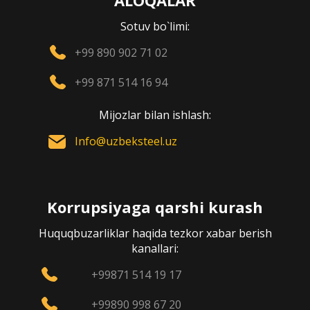
ALOQALAR
Sotuv bo`limi:
+99 890 902 71 02
+99 871 514 16 94
Mijozlar bilan ishlash:
Info@uzbeksteel.uz
Korrupsiyaga qarshi kurash
Huquqbuzarliklar haqida tezkor xabar berish
kanallari:
+99871 514 19 17
+99890 998 67 20