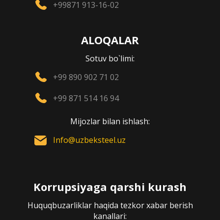
+99871 913-16-02
ALOQALAR
Sotuv bo`limi:
+99 890 902 71 02
+99 871 514 16 94
Mijozlar bilan ishlash:
Info@uzbeksteel.uz
Korrupsiyaga qarshi kurash
Huquqbuzarliklar haqida tezkor xabar berish
kanallari: