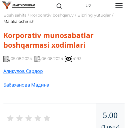
Uz
Bosh sahifa / Korporativ boshqaruv / Bizning yutuqlar /
Malaka oshirish
Korporativ munosabatlar
boshqarmasi xodimlari
05.08.2024
06.08.2024
4193
Аликулов Сардор
Бабаханова Мадина
5.00
(1 ovoz)