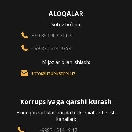
ALOQALAR
Sotuv bo`limi:
+99 890 902 71 02
+99 871 514 16 94
Mijozlar bilan ishlash:
Info@uzbeksteel.uz
Korrupsiyaga qarshi kurash
Huquqbuzarliklar haqida tezkor xabar berish
kanallari:
+99871 514 19 17