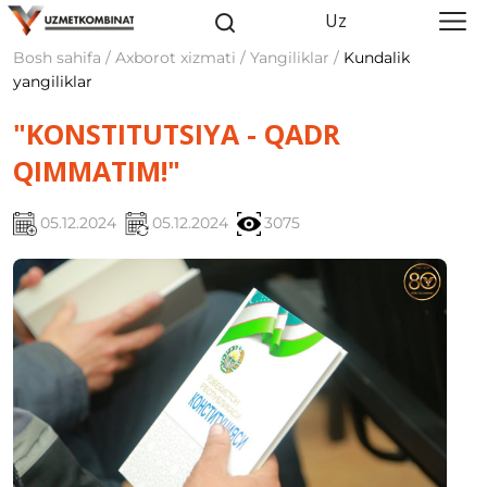
Uz
Bosh sahifa / Axborot xizmati / Yangiliklar /
Kundalik
yangiliklar
"KONSTITUTSIYA - QADR
QIMMATIM!"
05.12.2024
05.12.2024
3075