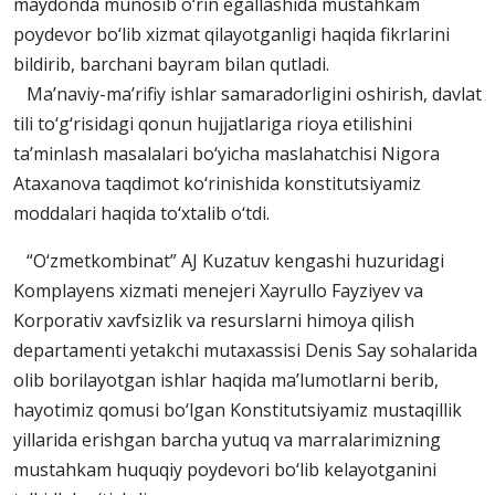
maydonda munosib o‘rin egallashida mustahkam
poydevor bo‘lib xizmat qilayotganligi haqida fikrlarini
bildirib, barchani bayram bilan qutladi.
Ma’naviy-ma’rifiy ishlar samaradorligini oshirish, davlat
tili to‘g‘risidagi qonun hujjatlariga rioya etilishini
ta’minlash masalalari bo‘yicha maslahatchisi Nigora
Ataxanova taqdimot ko‘rinishida konstitutsiyamiz
moddalari haqida to‘xtalib o‘tdi.
“O‘zmetkombinat” AJ Kuzatuv kengashi huzuridagi
Komplayens xizmati menejeri Xayrullo Fayziyev va
Korporativ xavfsizlik va resurslarni himoya qilish
departamenti yetakchi mutaxassisi Denis Say sohalarida
olib borilayotgan ishlar haqida ma’lumotlarni berib,
hayotimiz qomusi bo‘lgan Konstitutsiyamiz mustaqillik
yillarida erishgan barcha yutuq va marralarimizning
mustahkam huquqiy poydevori bo‘lib kelayotganini