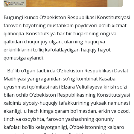
Bugungi kunda O‘zbekiston Respublikasi Konstitutsiyasi
farovon hayotning mustahkam poydevori bo‘lib xizmat
qilmoqda. Konstitutsiya har bir fuqaroning ongi va
qalbidan chuqur joy olgan, ularning huquq va
erkinliklarini to‘liq kafolatlaydigan haqiqiy hayot
qomusiga aylandi.
Bo‘lib o‘tgan tadbirda O‘zbekiston Respublikasi Davlat
Madhiyasi yangraganidan so‘ng kombinat Kasaba
uyushmasi qo‘mitasi raisi Elzara Veliullayeva kirish so‘zi
bilan ochib O‘zbekiston Respublikasining Konstitutsiyasi
xalqimiz siyosiy-huquqiy tafakkurining yuksak namunasi
ekanligi, u hech kimga qaram bo‘lmasdan, erkin va ozod,
tinch va osoyishta, farovon yashashning qonuniy
kafolati bo‘lib kelayotganligi, O‘zbekistonning xalqaro