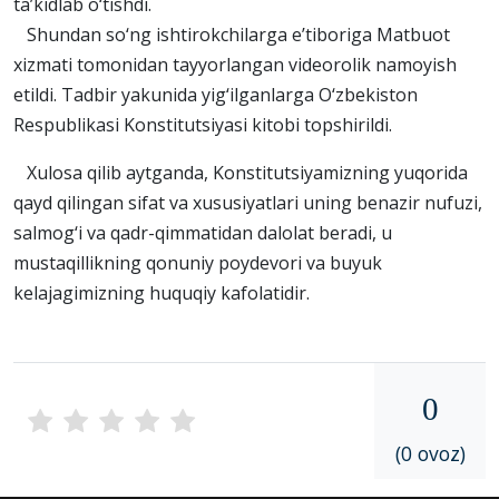
ta’kidlab o‘tishdi.
Shundan so‘ng ishtirokchilarga e’tiboriga Matbuot
xizmati tomonidan tayyorlangan videorolik namoyish
etildi. Tadbir yakunida yig‘ilganlarga O‘zbekiston
Respublikasi Konstitutsiyasi kitobi topshirildi.
Xulosa qilib aytganda, Konstitutsiyamizning yuqorida
qayd qilingan sifat va xususiyatlari uning benazir nufuzi,
salmog‘i va qadr-qimmatidan dalolat beradi, u
mustaqillikning qonuniy poydevori va buyuk
kelajagimizning huquqiy kafolatidir.
0
(0 ovoz)