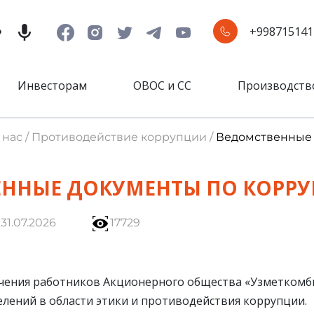
+998715141
Инвесторам
ОВОС и СС
Производств
О нас / Противодействие коррупции /
Ведомственные 
ЕННЫЕ ДОКУМЕНТЫ ПО КОРР
31.07.2026
17729
учения работников Акционерного общества «Узметкомби
лений в области этики и противодействия коррупции.