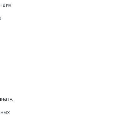
ствия
х
нат»,
нных