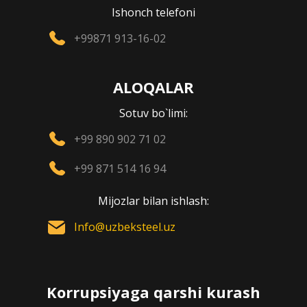
Ishonch telefoni
+99871 913-16-02
ALOQALAR
Sotuv bo`limi:
+99 890 902 71 02
+99 871 514 16 94
Mijozlar bilan ishlash:
Info@uzbeksteel.uz
Korrupsiyaga qarshi kurash