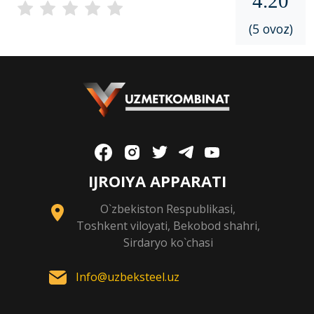
4.20
(5 ovoz)
IJROIYA APPARATI
O`zbekiston Respublikasi,
Toshkent viloyati, Bekobod shahri,
Sirdaryo ko`chasi
Info@uzbeksteel.uz