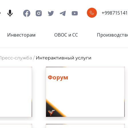
+998715141
Инвесторам
ОВОС и СС
Производств
 Пресс-служба /
Интерактивный услуги
Форум