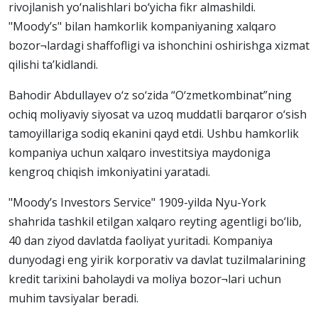
rivojlanish yo‘nalishlari bo‘yicha fikr almashildi.
"Moody’s" bilan hamkorlik kompaniyaning xalqaro
bozor¬lardagi shaffofligi va ishonchini oshirishga xizmat
qilishi ta’kidlandi.
Bahodir Abdullayev o‘z so‘zida “O‘zmetkombinat”ning
ochiq moliyaviy siyosat va uzoq muddatli barqaror o‘sish
tamoyillariga sodiq ekanini qayd etdi. Ushbu hamkorlik
kompaniya uchun xalqaro investitsiya maydoniga
kengroq chiqish imkoniyatini yaratadi.
"Moody’s Investors Service" 1909-yilda Nyu-York
shahrida tashkil etilgan xalqaro reyting agentligi bo‘lib,
40 dan ziyod davlatda faoliyat yuritadi. Kompaniya
dunyodagi eng yirik korporativ va davlat tuzilmalarining
kredit tarixini baholaydi va moliya bozor¬lari uchun
muhim tavsiyalar beradi.