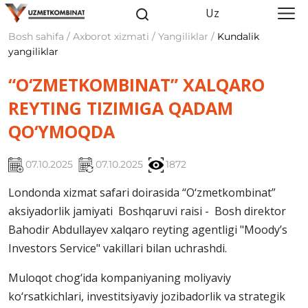
Uz
Bosh sahifa / Axborot xizmati / Yangiliklar /
Kundalik
yangiliklar
“O‘ZMETKOMBINAT” XALQARO
REYTING TIZIMIGA QADAM
QO‘YMOQDA
07.10.2025
07.10.2025
1872
Londonda xizmat safari doirasida “O‘zmetkombinat”
aksiyadorlik jamiyati Boshqaruvi raisi - Bosh direktor
Bahodir Abdullayev xalqaro reyting agentligi "Moody’s
Investors Service" vakillari bilan uchrashdi.
Muloqot chog‘ida kompaniyaning moliyaviy
ko‘rsatkichlari, investitsiyaviy jozibadorlik va strategik