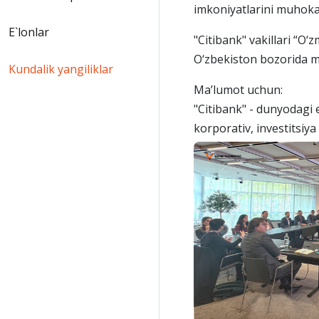
imkoniyatlarini muhokam
E`lonlar
"Citibank" vakillari “O
O‘zbekiston bozorida mol
Kundalik yangiliklar
Ma’lumot uchun:
"Citibank" - dunyodagi e
korporativ, investitsiya