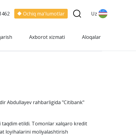
1462
Ochiq ma'lumotlar
Uz
qarish
Axborot xizmati
Aloqalar
ir Abdullayev rahbarligida "Citibank"
i taqdim etildi. Tomonlar xalqaro kredit
t loyihalarini moliyalashtirish