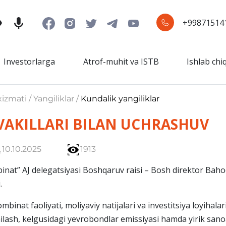
+99871514
Investorlarga
Atrof-muhit va ISTB
Ishlab chi
izmati / Yangiliklar /
Kundalik yangiliklar
 VAKILLARI BILAN UCHRASHUV
10.10.2025
1913
at” AJ delegatsiyasi Boshqaruv raisi – Bosh direktor Bahod
.
nat faoliyati, moliyaviy natijalari va investitsiya loyihalar
ilash, kelgusidagi yevrobondlar emissiyasi hamda yirik sanoa