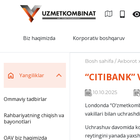
Biz haqimizda
Korporativ boshqaruv
Bosh sahifa / Axborot x
“CITIBANK”
Yangiliklar
10.10.2025
Ommaviy tadbirlar
Londonda “O‘zmetkombin
vakillari bilan uchrashdi
Rahbariyatning chiqish va
bayonotlari
Uchrashuv davomida kombi
reytingini yanada yaxsh
OAV biz haqimizda