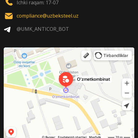
Ichki raqam: 17-07
compliance@uzbeksteel.uz
@UMK_ANTICOR_BOT