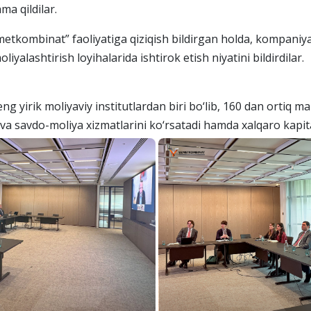
a qildilar.
‘zmetkombinat” faoliyatiga qiziqish bildirgan holda, kompaniy
iyalashtirish loyihalarida ishtirok etish niyatini bildirdilar.
ng yirik moliyaviy institutlardan biri bo‘lib, 160 dan ortiq m
 va savdo-moliya xizmatlarini ko‘rsatadi hamda xalqaro kapita