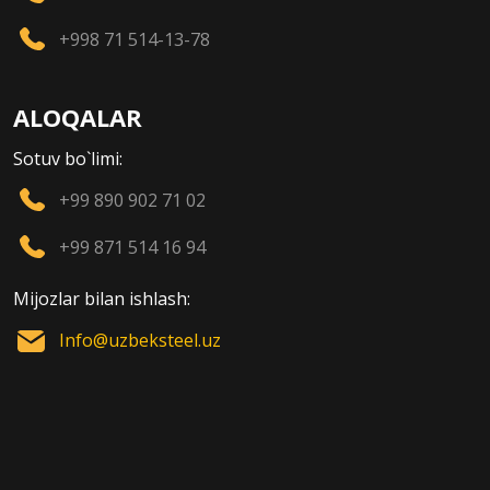
+998 71 514-13-78
ALOQALAR
Sotuv bo`limi:
+99 890 902 71 02
+99 871 514 16 94
Mijozlar bilan ishlash:
Info@uzbeksteel.uz