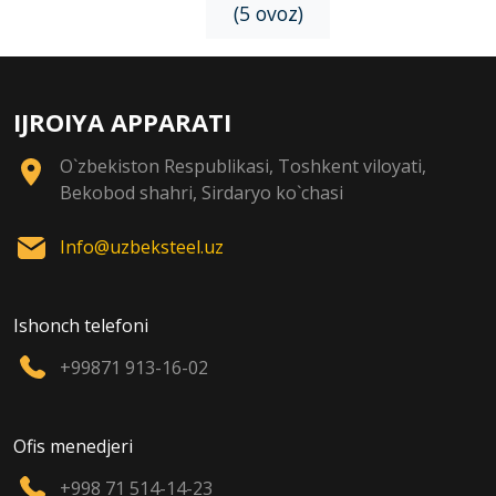
(5 ovoz)
IJROIYA APPARATI
O`zbekiston Respublikasi, Toshkent viloyati,
Bekobod shahri, Sirdaryo ko`chasi
Info@uzbeksteel.uz
Ishonch telefoni
+99871 913-16-02
Ofis menedjeri
+998 71 514-14-23