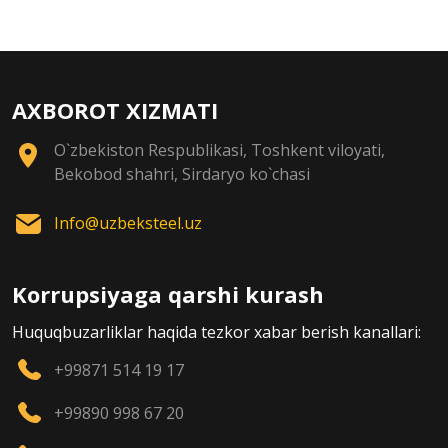
AXBOROT XIZMATI
O`zbekiston Respublikasi, Toshkent viloyati,
Bekobod shahri, Sirdaryo ko`chasi
Info@uzbeksteel.uz
Korrupsiyaga qarshi kurash
Huquqbuzarliklar haqida tezkor xabar berish kanallari:
+99871 514 19 17
+99890 998 67 20